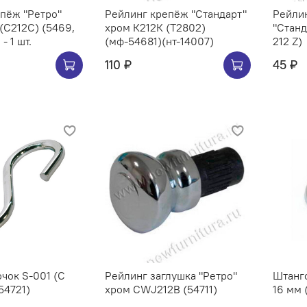
Ретро"
Рейлинг крепёж "Стандарт"
Рейлин
хром К212К (Т2802)
"Станд
- 1 шт.
(мф-54681)(нт-14007)
212 Z)
110 ₽
45 ₽
чок S-001 (C
Рейлинг заглушка "Ретро"
Штангоде
54721)
хром CWJ212B (54711)
16 мм 