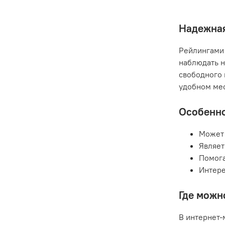
Надежная
Рейлингами 
наблюдать н
свободного 
удобном мес
Особенно
Может 
Являет
Помога
Интере
Где можн
В интернет-