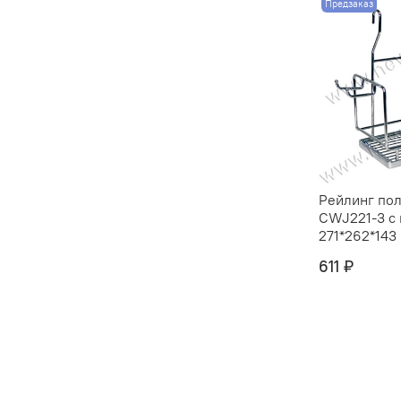
Предзаказ
Рейлинг пол
CWJ221-3 с
271*262*143 
611 ₽