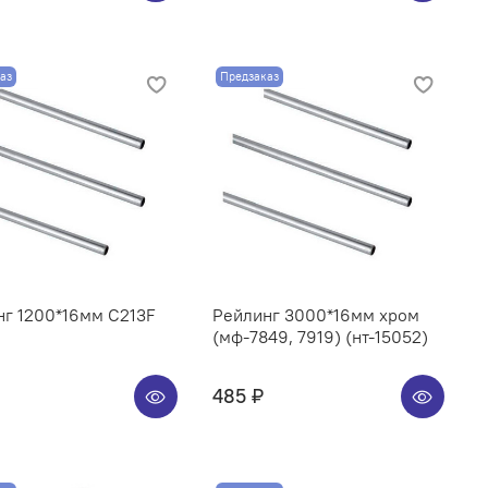
аз
Предзаказ
нг 1200*16мм C213F
Рейлинг 3000*16мм хром
(мф-7849, 7919) (нт-15052)
485 ₽