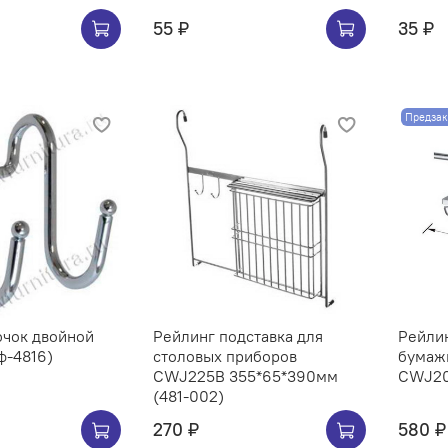
55 ₽
35 ₽
Предзак
ючок двойной
Рейлинг подставка для
Рейли
ф-4816)
столовых приборов
бумаж
CWJ225B 355*65*390мм
(481-002)
270 ₽
580 ₽