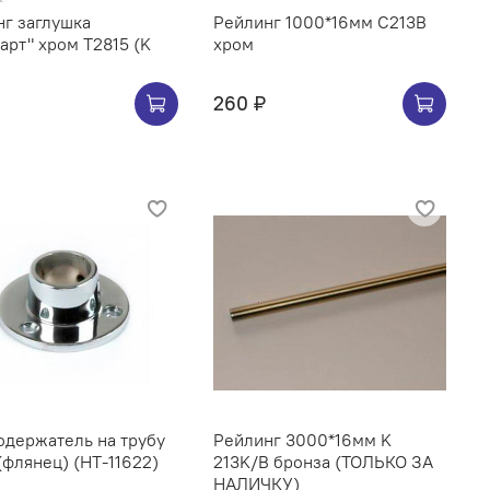
г заглушка
Рейлинг 1000*16мм C213B
арт" хром Т2815 (K
хром
260 ₽
ржатель на трубу
Рейлинг 3000*16мм K
(флянец) (НТ-11622)
213K/B бронза (ТОЛЬКО ЗА
НАЛИЧКУ)