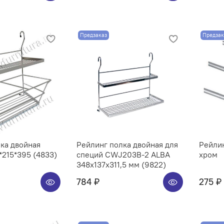
Предзаказ
Предзак
ка двойная
Рейлинг полка двойная для
Рейли
215*395 (4833)
специй CWJ203B-2 ALBA
хром
348x137x311,5 мм (9822)
784 ₽
275 ₽