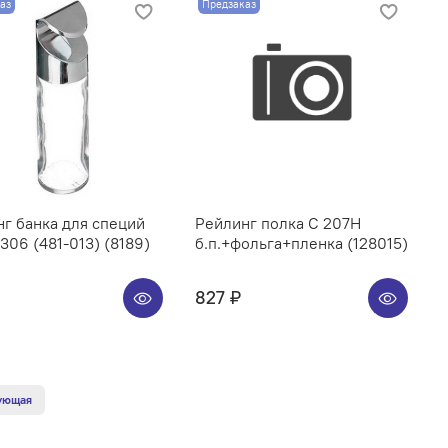
аз
Предзаказ
г банка для специй
Рейлинг полка C 207H
06 (481-013) (8189)
б.п.+фольга+пленка (128015)
827 ₽
ующая