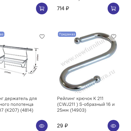
714 ₽
аз
Предзаказ
нг держатель для
Рейлинг крючок K 211
ного полотенца
(CWJ211 ) S-образный 16 и
CWJ207 (K207) (4814)
25мм (14903)
29 ₽