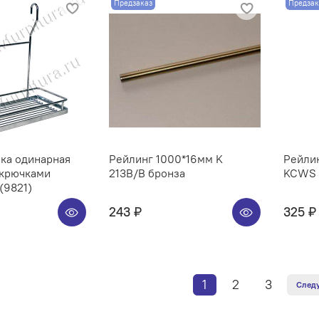
Предзаказ
Предзак
ка одинарная
Рейлинг 1000*16мм K
Рейлин
 крючками
213B/B бронза
KCWS 3
(9821)
243 ₽
325 ₽
1
2
3
След