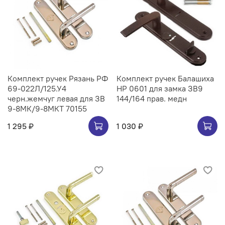
Комплект ручек Рязань РФ
Комплект ручек Балашиха
69-022Л/125.У4
НР 0601 для замка ЗВ9
черн.жемчуг левая для ЗВ
144/164 прав. медн
9-8МК/9-8МКТ 70155
1 295 ₽
1 030 ₽