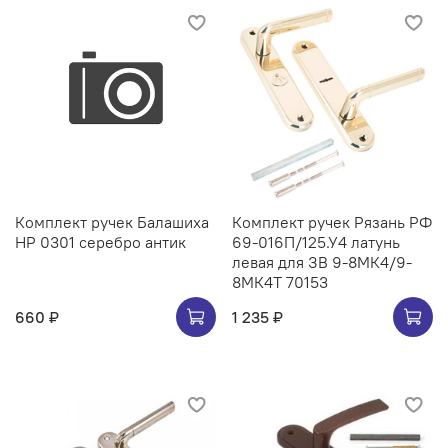
Комплект ручек Балашиха
Комплект ручек Рязань РФ
НР 0301 серебро антик
69-016П/125.У4 латунь
левая для ЗВ 9-8МК4/9-
8МК4Т 70153
660 ₽
1 235 ₽