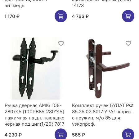
ант.медь
14173
1 170 ₽
4 763 ₽
Ручка дверная AMIG 108-
Комплект ручек БУЛАТ РФ
280х45 (100РВ85-280*45)
85.25.02.8017 УРАЛ корич.
нажимная на дл. накладке
с пружин. м/о 85 для
чёрная под цил(1/20) 7817
узкопроф.
4 230 ₽
565 ₽