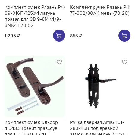
Комплект ручек Рязань РФ
Комплект ручек Рязань РФ
69-016П/125.У4 латунь
77-002/80.У4 медь (70126)
правая для ЗВ 9-8МК4/9-
8МК4Т 70152
1 295 ₽
855 ₽
Комплект ручек Эльбор
Ручка дверная AMIG 101-
4.643.3 Гранит прав.,сув.
280х45B под врезной
для 1.06.43/1.06.41
замок 85мм черный(1/20)