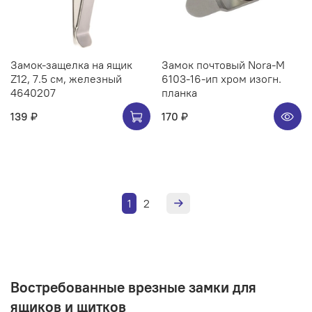
Замок-защелка на ящик
Замок почтовый Nora-M
Z12, 7.5 см, железный
6103-16-ип хром изогн.
4640207
планка
139 ₽
170 ₽
1
2
Востребованные врезные замки для
ящиков и щитков