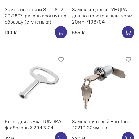
Замок почтовый ЗП-0802
Замок кодовый ТУНДРА
20/180°, ригель изогнут по
для почтового ящика хром
образцу (ступенька)
20мм 7108704
140 ₽
555 ₽
Ключ для замка TUNDRA
Замок почтовый Eurolock
ф-образный 2942324
4221C 32мм н.в.
72 ₽
330 ₽