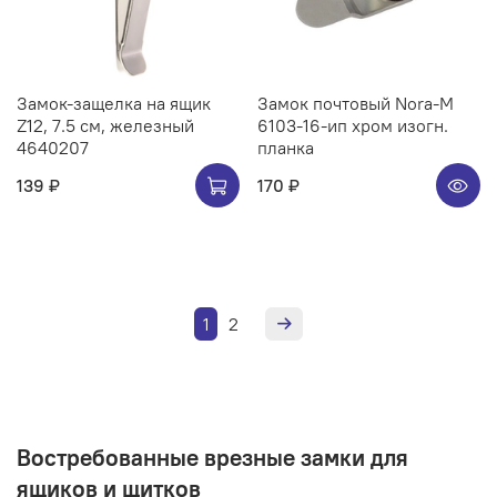
Замок-защелка на ящик
Замок почтовый Nora-M
Z12, 7.5 см, железный
6103-16-ип хром изогн.
4640207
планка
139 ₽
170 ₽
1
2
Востребованные врезные замки для
ящиков и щитков