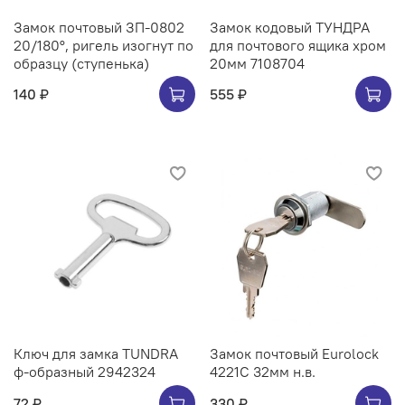
Замок почтовый ЗП-0802
Замок кодовый ТУНДРА
20/180°, ригель изогнут по
для почтового ящика хром
образцу (ступенька)
20мм 7108704
140 ₽
555 ₽
Ключ для замка TUNDRA
Замок почтовый Eurolock
ф-образный 2942324
4221C 32мм н.в.
72 ₽
330 ₽