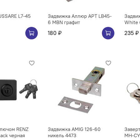
USSARE L7-45
Задвижка Аллюр АРТ LB45-
Задви
6 MBN графит
White 
180 ₽
235 ₽
ключом RENZ
Задвижка AMIG 126-60
Заверт
lack черная
никель 4473
MH-CY