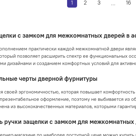
1
2
3
16
…
щелки с замком для межкомнатных дверей в 
полнением практически каждой межкомнатной двери являю
который позволяет расширить спектр ее функциональных ос
и дизайнами и созданием комфортных условий для активно
льные черты дверной фурнитуры
я своей эргономичностью, которая повышает комфортность 
презентабельное оформление, поэтому не выбивается из о
ена из высококачественных материалов, которыми гарантир
ть ручки защелки с замком для межкомнатных
ернет-магазине по наиболее доступной цене можно купить 