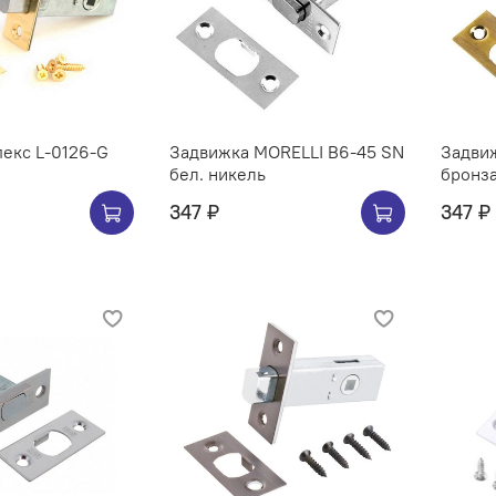
екс L-0126-G
Задвижка MORELLI B6-45 SN
Задви
бел. никель
бронз
347 ₽
347 ₽