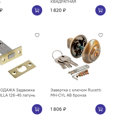
ь
КВАДРАТНАЯ
 ₽
1 820 ₽
ОДАЖА Задвижка
Завертка с ключом Rucetti
LLA 126-45 латунь
MH-CYL AB бронза
1 806 ₽