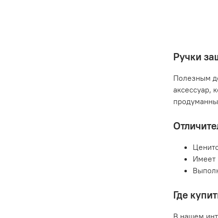
Ручки за
Полезным до
аксессуар, 
продуманным
Отличите
Ценитс
Имеет 
Выполн
Где купи
В нашем инт