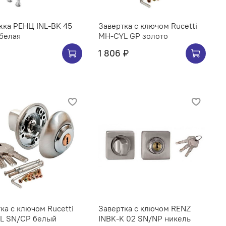
жка РЕНЦ INL-BK 45
Завертка с ключом Rucetti
белая
MH-CYL GP золото
1 806 ₽
ка с ключом Rucetti
Завертка с ключом RENZ
L SN/CP белый
INBK-K 02 SN/NP никель