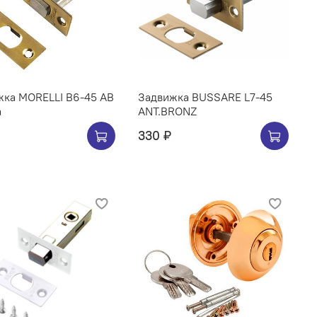
жка MORELLI B6-45 AB
Задвижка BUSSARE L7-45
а
ANT.BRONZ
330 ₽