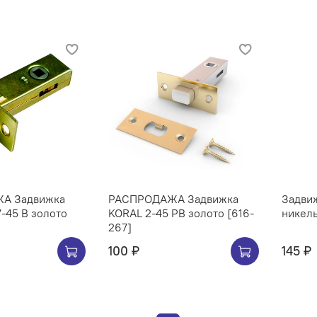
А Задвижка
РАСПРОДАЖА Задвижка
Задви
-45 B золото
KORAL 2-45 PB золото [616-
никел
267]
100 ₽
145 ₽