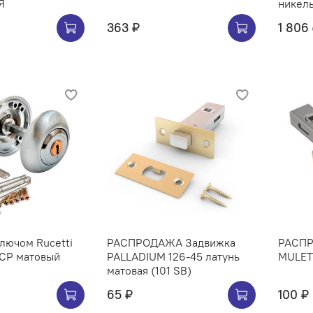
Я
никел
363 ₽
1 806
ключом Rucetti
РАСПРОДАЖА Задвижка
РАСПР
CP матовый
PALLADIUM 126-45 латунь
MULETI
матовая (101 SB)
65 ₽
100 ₽