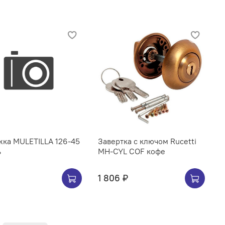
жка МULETILLA 126-45
Завертка с ключом Rucetti
ь
MH-CYL COF кофе
1 806 ₽