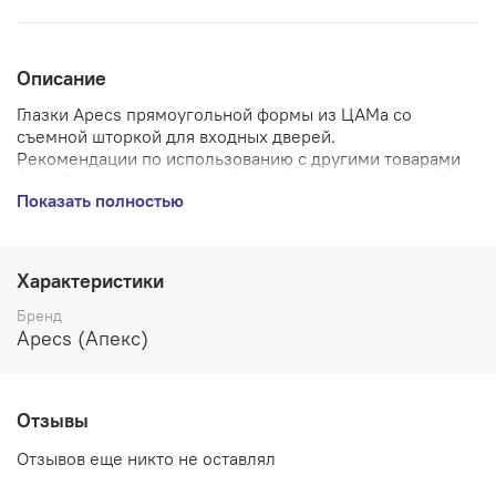
Описание
Глазки Apecs прямоугольной формы из ЦАМа со
съемной шторкой для входных дверей.
Рекомендации по использованию с другими товарами
(приобретаются отдельно) для оформления входной
Показать полностью
двери в едином стиле:
- ручки дверные Apecs серии 15,
- декоративные накладки Apecs DP-15,
- броненакладка Apecs Pro 50/27-DP-15 или
Характеристики
установочная пластина для накладок Avers 50/8-DP-15-
CR совместно с защитной накладкой Avers Pro 50/11-CR
Бренд
,
Apecs (Апекс)
- поворотники Apecs TT-1516.
Диаметр врезной части - 16 мм
Отзывы
Материал - ЦАМ
Материал оптики - Пластик
Отзывов еще никто не оставлял
Шторка - Есть
Цвет - Хром