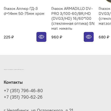
Глазок Аллюр ГД-3
Глазок ARMADILLO DV-
Глазо
d=14мм 50-75мм хром
PRO 3/100-60/BR/HD
DVG3/
(DVG3/HD) 16/60*100
(стекл
(стеклянная оптика) SN
мат.зо
мат. никель
225 ₽
960 ₽
680 ₽
ИНТЕРНЕТ-МАГАЗИН ДВЕРНОЙ И МЕБЕЛЬНОЙ ФУРНИТУРЫ САМ
Контакты
+7 (351) 796-46-80
+7 (351) 790-62-26
г Челябинск, ул Островского, д 21