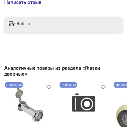
Написать отзыв
Угол обзора - 180
Минимальная толщина полотна двери - 70 мм
Максимальная толщина полотна двери - 130 мм
Выбрать
Аналогичные товары из раздела «Глазки
дверные»
Предзаказ
Предзаказ
Предзак