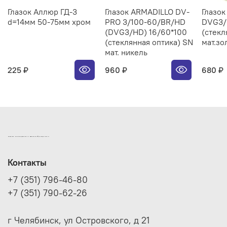
Глазок Аллюр ГД-3
Глазок ARMADILLO DV-
Глазо
d=14мм 50-75мм хром
PRO 3/100-60/BR/HD
DVG3/
(DVG3/HD) 16/60*100
(стекл
(стеклянная оптика) SN
мат.зо
мат. никель
225 ₽
960 ₽
680 ₽
ИНТЕРНЕТ-МАГАЗИН ДВЕРНОЙ И МЕБЕЛЬНОЙ ФУРНИТУРЫ САМ
Контакты
+7 (351) 796-46-80
+7 (351) 790-62-26
г Челябинск, ул Островского, д 21