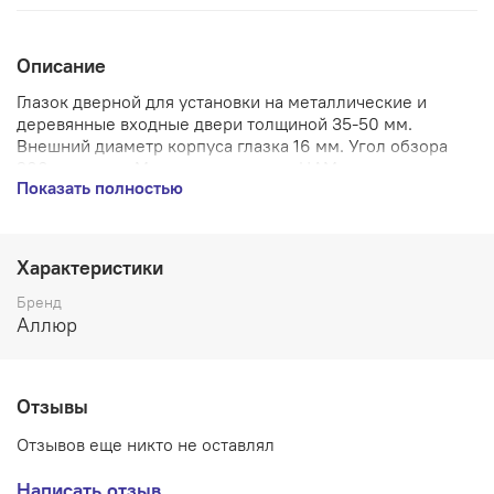
Описание
Глазок дверной для установки на металлические и
деревянные входные двери толщиной 35-50 мм.
Внешний диаметр корпуса глазка 16 мм. Угол обзора
200 градусов. Материал корпуса - ЦАМ, с
Показать полностью
гальваническим покрытием, материал оптики - пластик.
Шторка к глазку в комплекте.
Производитель - Аллюр
Характеристики
Страна производства - КИТАЙ
Материал - Корпус - ЦАМ/оптика - пластик
Бренд
Цвет - Хром
Аллюр
Вес (брутто) - 0.06
Диаметр врезной части - 16 мм
Наличие шторки - Да
Отзывы
Угол обзора - 200 градусов
Тип изделия - Глазки дверные
Отзывов еще никто не оставлял
Написать отзыв