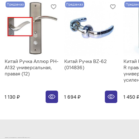
Предзаказ
Предзаказ
Предзак
Китай Ручка Аллюр РН-
Китай Ручка BZ-62
Китай 
А132 универсальная,
(014836)
R прав
правая (12)
униве
усилен
1 130 ₽
1 694 ₽
1 450 
ИНТЕРНЕТ-МАГАЗИН ДВЕРНОЙ И МЕБЕЛЬНОЙ ФУРНИТУРЫ САМ