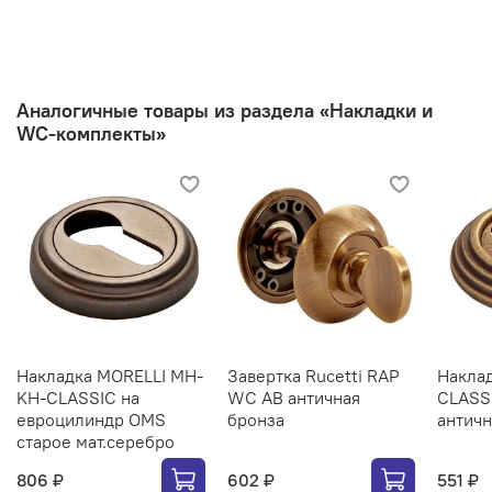
Аналогичные товары из раздела «Накладки и
WC-комплекты»
Накладка MORELLI MH-
Завертка Rucetti RAP
Наклад
KH-CLASSIC на
WC AB античная
CLASS
евроцилиндр OMS
бронза
античн
старое мат.серебро
806 ₽
602 ₽
551 ₽