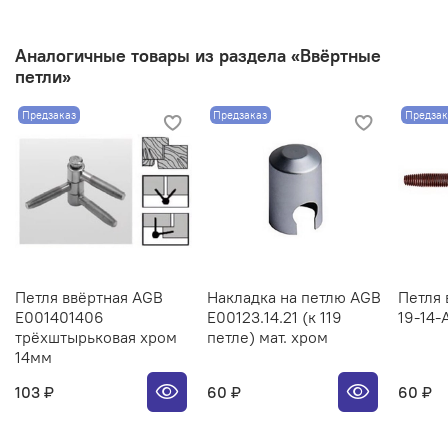
Аналогичные товары из раздела «Ввёртные
петли»
Предзаказ
Предзаказ
Предзак
Петля ввёртная AGB
Накладка на петлю AGB
Петля 
E001401406
E00123.14.21 (к 119
19-14-
трёхштырьковая хром
петле) мат. хром
14мм
103 ₽
60 ₽
60 ₽