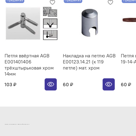
Предзаказ
Предзаказ
Предзак
Петля ввёртная AGB
Накладка на петлю AGB
Петля 
E001401406
E00123.14.21 (к 119
19-14-
трёхштырьковая хром
петле) мат. хром
14мм
103 ₽
60 ₽
60 ₽
ИНТЕРНЕТ-МАГАЗИН ДВЕРНОЙ И МЕБЕЛЬНОЙ ФУРНИТУРЫ САМ