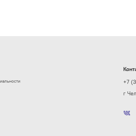
Конт
иальности
+7 (
е
г Че