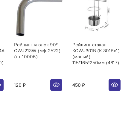
Рейлинг уголок 90°
Рейлинг стакан
Р
4A
CWJ213W (мф-2522)
KCWJ301B (K 301Bx1)
C
(нт-10006)
(малый)
2
0)
115*165*250мм (4817)
120 ₽
450 ₽
2