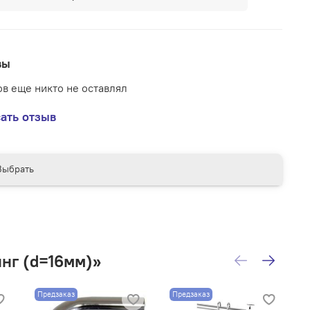
вы
в еще никто не оставлял
ать отзыв
Выбрать
нг (d=16мм)»
Предзаказ
Предзаказ