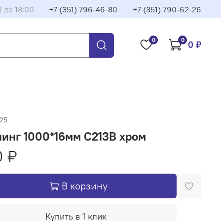
0 до 18:00
+7 (351) 796-46-80
+7 (351) 790-62-26
0
0
0 ₽
925
инг 1000*16мм C213B хром
0 ₽
В корзину
Купить в 1 клик