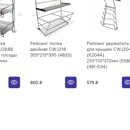
лка
Рейлинг полка
Рейлинг держатель
J268B
двойная CWJ218
для крышек CWJ20
 посуды
355*215*395 (4833)
(K204A)
0мм
210*110*370мм (558
(481-034)
850 ₽
575 ₽