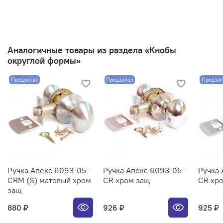
Аналогичные товары из раздела «Кнобы
округлой формы»
Предзаказ
Предзаказ
Предзак
Ручка Апекс 6093-05-
Ручка Апекс 6093-05-
Ручка 
CRM (S) матовый хром
CR хром защ
CR хр
защ
880 ₽
926 ₽
925 ₽