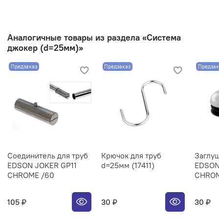
Аналогичные товары из раздела «Система
джокер (d=25мм)»
Предзаказ
Предзаказ
Предзак
Соединитель для труб
Крючок для труб
Заглуш
EDSON JOKER GP11
d=25мм (17411)
EDSON
CHROME /60
CHROM
105 ₽
30 ₽
30 ₽