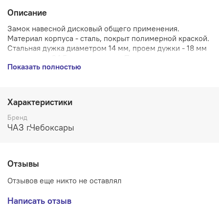
Описание
Замок навесной дисковый общего применения.
Материал корпуса - сталь, покрыт полимерной краской.
Стальная дужка диаметром 14 мм, проем дужки - 18 мм
по высоте и 24,5 мм по ширине. Прямая закаленная
Показать полностью
дужка и высокопрочный корпус, надежно защищающий
дужку от перепиливания и взлома ломом. Габариты
корпуса - 66х90х35 мм. Комплектуется 3 финскими
ключами.
Характеристики
Производитель - ЧАЗ г.Чебоксары
Бренд
Страна производства - РОССИЯ
ЧАЗ г.Чебоксары
Вес (брутто) - 1.372
Количество ключей - 3
Диаметр дужки - 14 мм
Отзывы
Тип замка - Замки навесные
Отзывов еще никто не оставлял
Написать отзыв