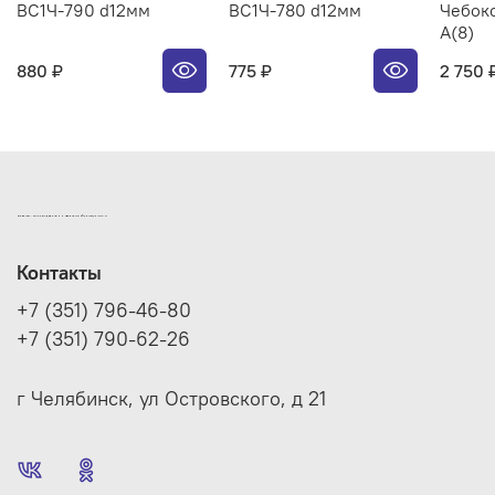
ВС1Ч-790 d12мм
ВС1Ч-780 d12мм
Чебокс
А(8)
880 ₽
775 ₽
2 750 
ИНТЕРНЕТ-МАГАЗИН ДВЕРНОЙ И МЕБЕЛЬНОЙ ФУРНИТУРЫ САМ
Контакты
+7 (351) 796-46-80
+7 (351) 790-62-26
г Челябинск, ул Островского, д 21