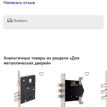
Написать отзыв
Наличие ответной планки - Нет
Количество ригелей - 3
Форма ригелей - Круглый
Размер ригеля - 11,2 мм
Выбрать
Тип замка - Замки врезные
Аналогичные товары из раздела «Для
металлических дверей»