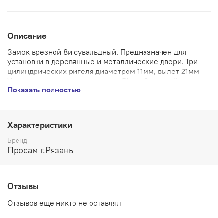
Описание
Замок врезной 8и сувальдный. Предназначен для
установки в деревянные и металлические двери. Три
цилиндрических ригеля диаметром 11мм, вылет 21мм.
Удаление ключевого отверстия 51мм. Стальной
Показать полностью
оцинкованный корпус. Ширина торцевой планки 22мм.
Заявленная секретность 250 000 кодовых комбинаций.
Замок имеет защиту от высверливания. Изготовлен из
высокопрочных материалов. 3 ключа.
Характеристики
Производитель - Просам г.Рязань
Бренд
Страна производства - РОССИЯ
Просам г.Рязань
Вес (брутто) - 0.572
Класс секретности - 2 класс
Тип механизма секретности - Сувальдный
Отзывы
Количество ключей - 3
Тип двери - Деревянные и легкие металические двери
Отзывов еще никто не оставлял
Удаление ключевого отверстия (Backset) - 48,5 мм
Толщина дверного полотна - 40-50 мм