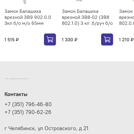
Замок Балашиха
Замок Балашиха
Замок
врезной ЗВ9 902.0.0
врезной ЗВ8-02 (ЗВ8
врезно
3кл б/о м/о 65мм
802.1.0) 3 кл .б/руч б/о
802.0.
1 515 ₽
1 330 ₽
1 210 ₽
ИНТЕРНЕТ-МАГАЗИН ДВЕРНОЙ И МЕБЕЛЬНОЙ ФУРНИТУРЫ САМ
Контакты
+7 (351) 796-46-80
+7 (351) 790-62-26
г Челябинск, ул Островского, д 21