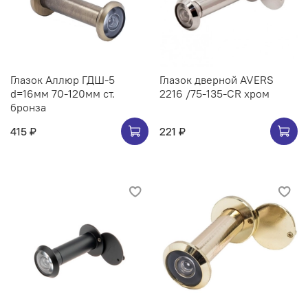
Глазок Аллюр ГДШ-5
Глазок дверной AVERS
d=16мм 70-120мм ст.
2216 /75-135-CR хром
бронза
415 ₽
221 ₽