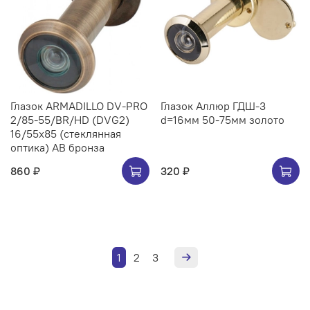
Глазок ARMADILLO DV-PRO
Глазок Аллюр ГДШ-3
2/85-55/BR/HD (DVG2)
d=16мм 50-75мм золото
16/55x85 (стеклянная
оптика) AB бронза
860 ₽
320 ₽
1
2
3