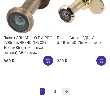
Глазок ARMADILLO DV-PRO
Глазок Аллюр ГДШ-3
2/85-55/BR/HD (DVG2)
d=16мм 50-75мм золото
16/55x85 (стеклянная
оптика) AB бронза
860 ₽
320 ₽
1
2
3