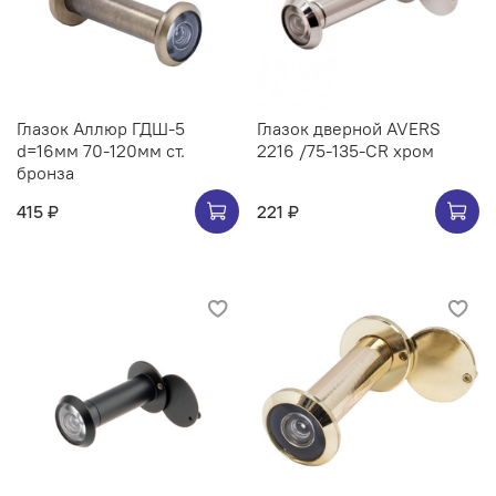
Глазок Аллюр ГДШ-5
Глазок дверной AVERS
d=16мм 70-120мм ст.
2216 /75-135-CR хром
бронза
415 ₽
221 ₽