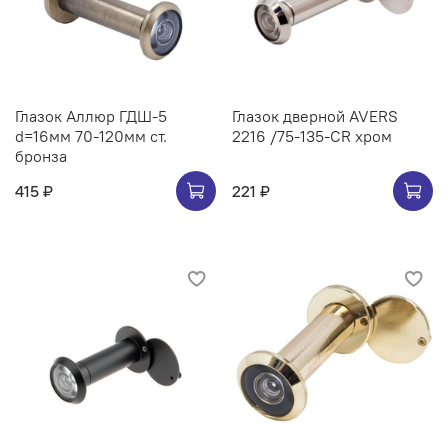
Глазок Аллюр ГДШ-5
Глазок дверной AVERS
d=16мм 70-120мм ст.
2216 /75-135-CR хром
бронза
415 ₽
221 ₽