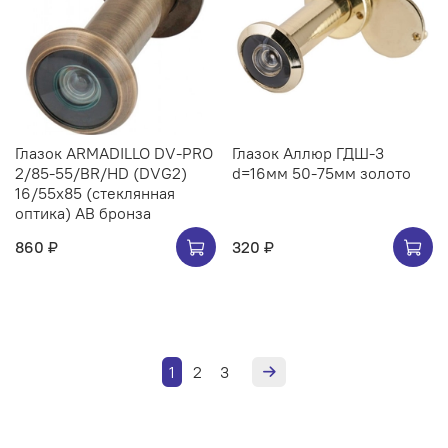
Глазок ARMADILLO DV-PRO
Глазок Аллюр ГДШ-3
2/85-55/BR/HD (DVG2)
d=16мм 50-75мм золото
16/55x85 (стеклянная
оптика) AB бронза
860 ₽
320 ₽
1
2
3