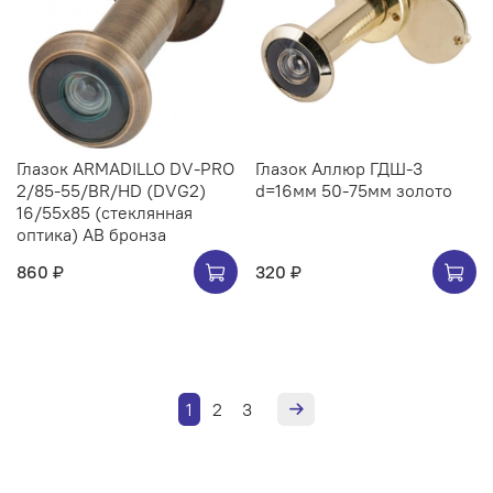
Глазок ARMADILLO DV-PRO
Глазок Аллюр ГДШ-3
2/85-55/BR/HD (DVG2)
d=16мм 50-75мм золото
16/55x85 (стеклянная
оптика) AB бронза
860 ₽
320 ₽
1
2
3