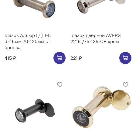
Глазок Аллюр ГДШ-5
Глазок дверной AVERS
d=16мм 70-120мм ст.
2216 /75-135-CR хром
бронза
415 ₽
221 ₽