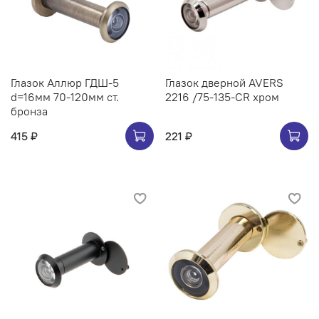
Глазок Аллюр ГДШ-5
Глазок дверной AVERS
d=16мм 70-120мм ст.
2216 /75-135-CR хром
бронза
415 ₽
221 ₽