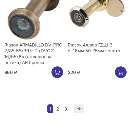
Глазок ARMADILLO DV-PRO
Глазок Аллюр ГДШ-3
2/85-55/BR/HD (DVG2)
d=16мм 50-75мм золото
16/55x85 (стеклянная
оптика) AB бронза
860 ₽
320 ₽
1
2
3