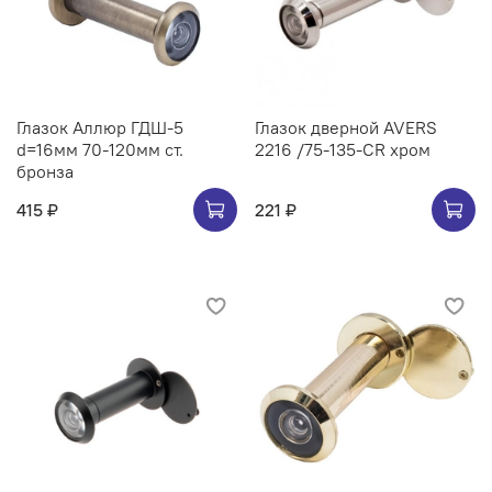
Глазок Аллюр ГДШ-5
Глазок дверной AVERS
d=16мм 70-120мм ст.
2216 /75-135-CR хром
бронза
415 ₽
221 ₽