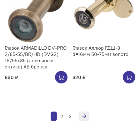
Глазок ARMADILLO DV-PRO
Глазок Аллюр ГДШ-3
2/85-55/BR/HD (DVG2)
d=16мм 50-75мм золото
16/55x85 (стеклянная
оптика) AB бронза
860 ₽
320 ₽
1
2
3