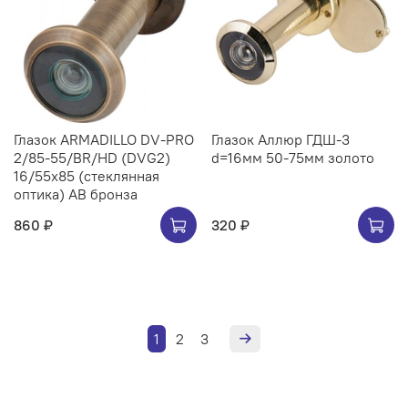
Глазок ARMADILLO DV-PRO
Глазок Аллюр ГДШ-3
2/85-55/BR/HD (DVG2)
d=16мм 50-75мм золото
16/55x85 (стеклянная
оптика) AB бронза
860 ₽
320 ₽
1
2
3