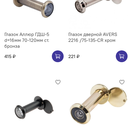
Глазок Аллюр ГДШ-5
Глазок дверной AVERS
d=16мм 70-120мм ст.
2216 /75-135-CR хром
бронза
415 ₽
221 ₽