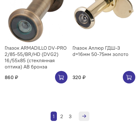
Глазок ARMADILLO DV-PRO
Глазок Аллюр ГДШ-3
2/85-55/BR/HD (DVG2)
d=16мм 50-75мм золото
16/55x85 (стеклянная
оптика) AB бронза
860 ₽
320 ₽
1
2
3