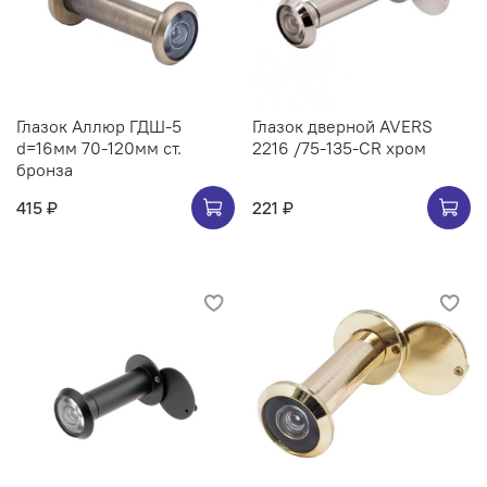
Глазок Аллюр ГДШ-5
Глазок дверной AVERS
d=16мм 70-120мм ст.
2216 /75-135-CR хром
бронза
415 ₽
221 ₽