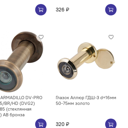
326 ₽
к ARMADILLO DV-PRO
Глазок Аллюр ГДШ-3 d=16мм
55/BR/HD (DVG2)
50-75мм золото
85 (стеклянная
) AB бронза
320 ₽