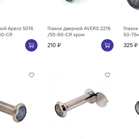
ной Apecs 5016
Глазок дверной AVERS 2216
Глазо
110-CR
/50-90-CR хром
50-75
210 ₽
325 ₽