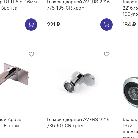
юр ГДШ-5 d=16мм
Глазок дверной AVERS 2216
Глазок
. бронза
/75-135-CR хром
2216/
160уг
221 ₽
184 ₽
ной Apecs
Глазок дверной AVERS 2216
Глазо
-CR хром
/35-60-CR хром
16/200
пласти
хром