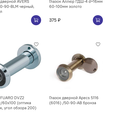
 дверной AVERS
Глазок Аллюр ГДШ-4 d=16мм
50-90-BLM черный,
60-100мм золото
ол
375 ₽
к FUARO DVZ2
Глазок дверной Apecs 5116
/60x100 (оптика
(6016) /50-90-AB бронза
к, угол обзора 200)