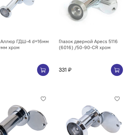
к Аллюр ГДШ-4 d=16мм
Глазок дверной Apecs 5116
0мм хром
(6016) /50-90-CR хром
331 ₽