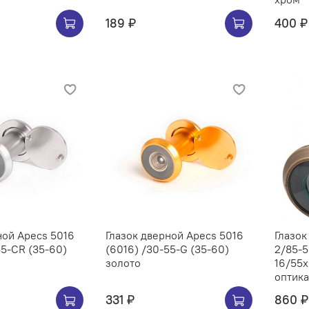
189 ₽
400 ₽
ной Apecs 5016
Глазок дверной Apecs 5016
Глазо
 (35-60)
(6016) /30-55-G (35-60)
2/85-
золото
16/55x
оптика
331 ₽
860 ₽