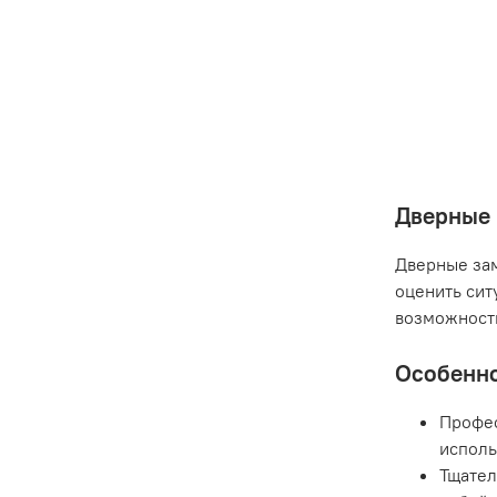
Дверные 
Дверные за
оценить сит
возможность
Особенно
Профес
исполь
Тщател