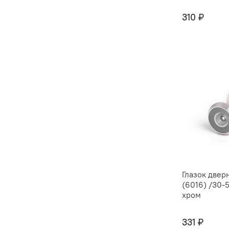
310 ₽
Глазок двер
(6016) /30-55-CR
хром
331 ₽