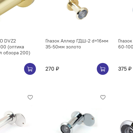
RO DVZ2
Глазок Аллюр ГДШ-2 d=16мм
Глазо
00 (оптика
35-50мм золото
60-10
ол обзора 200)
270 ₽
375 ₽