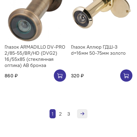
Глазок ARMADILLO DV-PRO
Глазок Аллюр ГДШ-3
2/85-55/BR/HD (DVG2)
d=16мм 50-75мм золото
16/55x85 (стеклянная
оптика) AB бронза
860 ₽
320 ₽
1
2
3