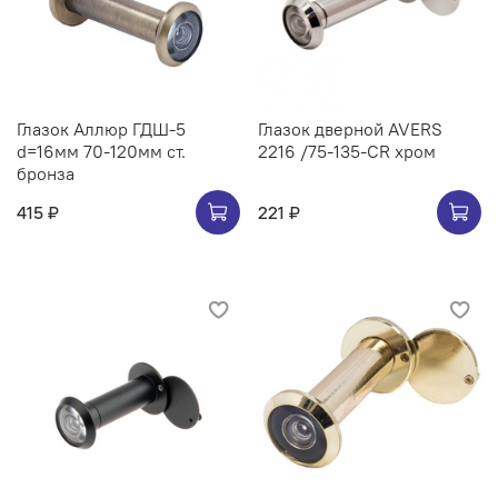
Глазок Аллюр ГДШ-5
Глазок дверной AVERS
d=16мм 70-120мм ст.
2216 /75-135-CR хром
бронза
415 ₽
221 ₽