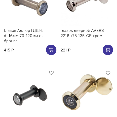
Глазок Аллюр ГДШ-5
Глазок дверной AVERS
d=16мм 70-120мм ст.
2216 /75-135-CR хром
бронза
415 ₽
221 ₽