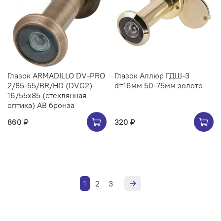
Глазок ARMADILLO DV-PRO
Глазок Аллюр ГДШ-3
2/85-55/BR/HD (DVG2)
d=16мм 50-75мм золото
16/55x85 (стеклянная
оптика) AB бронза
860 ₽
320 ₽
1
2
3