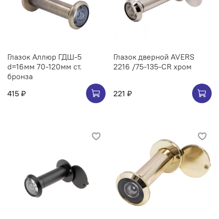
Глазок Аллюр ГДШ-5
Глазок дверной AVERS
d=16мм 70-120мм ст.
2216 /75-135-CR хром
бронза
415 ₽
221 ₽