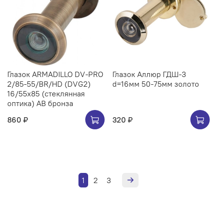
Глазок ARMADILLO DV-PRO
Глазок Аллюр ГДШ-3
2/85-55/BR/HD (DVG2)
d=16мм 50-75мм золото
16/55x85 (стеклянная
оптика) AB бронза
860 ₽
320 ₽
1
2
3