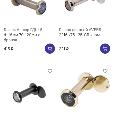
Глазок Аллюр ГДШ-5
Глазок дверной AVERS
d=16мм 70-120мм ст.
2216 /75-135-CR хром
бронза
415 ₽
221 ₽