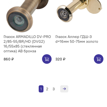
Глазок ARMADILLO DV-PRO
Глазок Аллюр ГДШ-3
2/85-55/BR/HD (DVG2)
d=16мм 50-75мм золото
16/55x85 (стеклянная
оптика) AB бронза
860 ₽
320 ₽
1
2
3