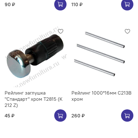
90 ₽
110 ₽
Рейлинг заглушка
Рейлинг 1000*16мм C213B
"Стандарт" хром Т2815 (K
хром
212 Z)
45 ₽
260 ₽