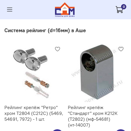
0
Система рейлинг (d=16мм) в Аше
Рейлинг крепёж "Ретро"
Рейлинг крепёж
хром Т2804 (С212C) (5469,
"Стандарт" хром К212К
54691, 7972) - 1 шт.
(Т2802) (мф-54681)
(нт-14007)