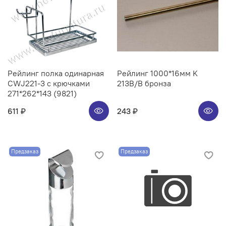
Рейлинг полка одинарная
Рейлинг 1000*16мм K
CWJ221-3 с крючками
213B/B бронза
271*262*143 (9821)
611 ₽
243 ₽
Предзаказ
Предзаказ