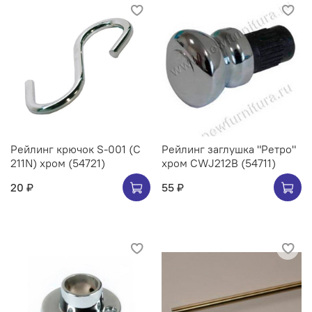
Рейлинг крючок S-001 (C
Рейлинг заглушка "Ретро"
211N) хром (54721)
хром CWJ212B (54711)
20 ₽
55 ₽