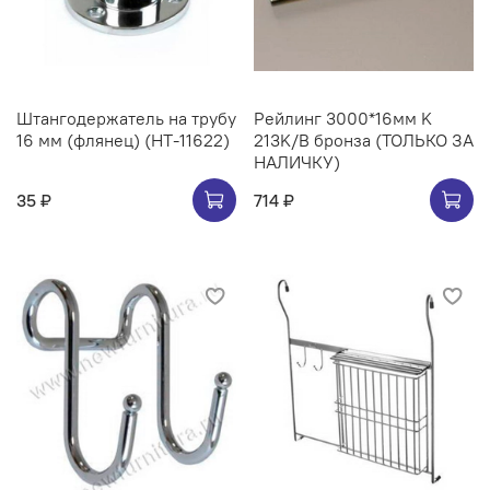
Штангодержатель на трубу
Рейлинг 3000*16мм K
16 мм (флянец) (НТ-11622)
213K/B бронза (ТОЛЬКО ЗА
НАЛИЧКУ)
35 ₽
714 ₽