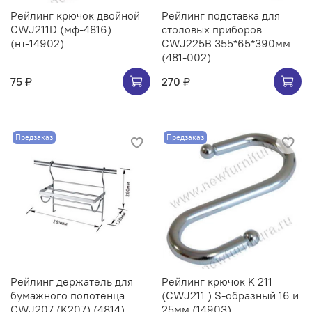
Рейлинг крючок двойной
Рейлинг подставка для
CWJ211D (мф-4816)
столовых приборов
(нт-14902)
CWJ225B 355*65*390мм
(481-002)
75 ₽
270 ₽
Предзаказ
Предзаказ
Рейлинг держатель для
Рейлинг крючок K 211
бумажного полотенца
(CWJ211 ) S-образный 16 и
CWJ207 (K207) (4814)
25мм (14903)