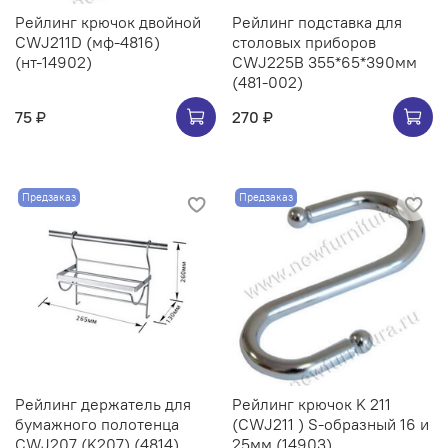
Рейлинг крючок двойной
Рейлинг подставка для
CWJ211D (мф-4816)
столовых приборов
(нт-14902)
CWJ225B 355*65*390мм
(481-002)
75 ₽
270 ₽
Предзаказ
Предзаказ
Рейлинг держатель для
Рейлинг крючок K 211
бумажного полотенца
(CWJ211 ) S-образный 16 и
CWJ207 (K207) (4814)
25мм (14903)