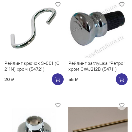
Рейлинг крючок S-001 (C
Рейлинг заглушка "Ретро"
211N) хром (54721)
хром CWJ212B (54711)
20 ₽
55 ₽