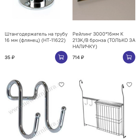
Штангодержатель на трубу
Рейлинг 3000*16мм K
16 мм (флянец) (НТ-11622)
213K/B бронза (ТОЛЬКО ЗА
НАЛИЧКУ)
35 ₽
714 ₽