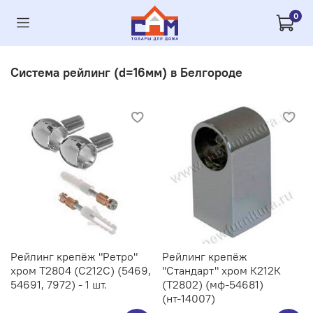
0
Система рейлинг (d=16мм) в Белгороде
Рейлинг крепёж "Ретро"
Рейлинг крепёж
хром Т2804 (С212C) (5469,
"Стандарт" хром К212К
54691, 7972) - 1 шт.
(Т2802) (мф-54681)
(нт-14007)