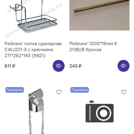
Рейлинг полка одинарная
Рейлинг 1000*16мм K
CWJ221-3 с крючками
213B/B бронза
271*262*143 (9821)
611 ₽
243 ₽
Предзаказ
Предзаказ