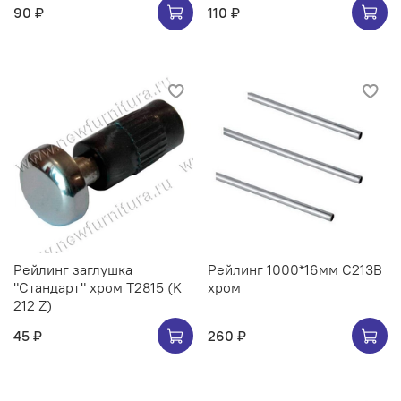
90 ₽
110 ₽
Рейлинг заглушка
Рейлинг 1000*16мм C213B
"Стандарт" хром Т2815 (K
хром
212 Z)
45 ₽
260 ₽