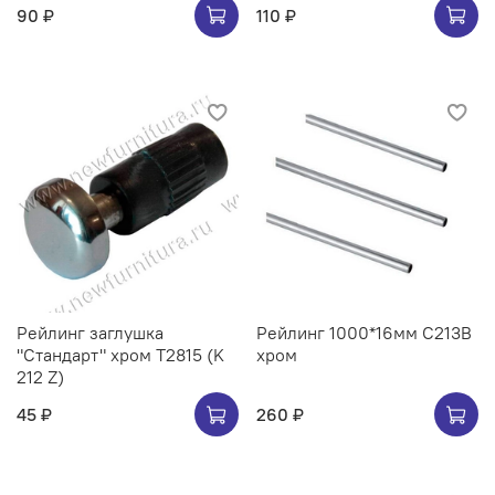
90 ₽
110 ₽
Рейлинг заглушка
Рейлинг 1000*16мм C213B
"Стандарт" хром Т2815 (K
хром
212 Z)
45 ₽
260 ₽