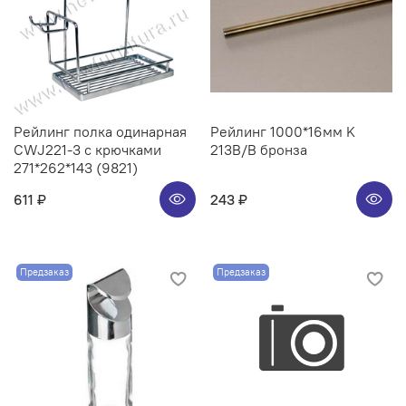
Рейлинг полка одинарная
Рейлинг 1000*16мм K
CWJ221-3 с крючками
213B/B бронза
271*262*143 (9821)
611 ₽
243 ₽
Предзаказ
Предзаказ