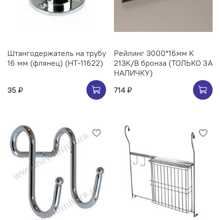
Штангодержатель на трубу
Рейлинг 3000*16мм K
16 мм (флянец) (НТ-11622)
213K/B бронза (ТОЛЬКО ЗА
НАЛИЧКУ)
35 ₽
714 ₽