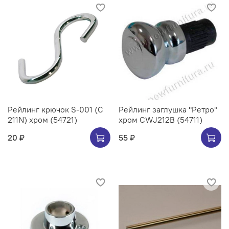
Рейлинг крючок S-001 (C
Рейлинг заглушка "Ретро"
211N) хром (54721)
хром CWJ212B (54711)
20 ₽
55 ₽