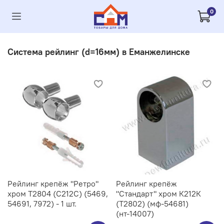
0
Система рейлинг (d=16мм) в Еманжелинске
Рейлинг крепёж "Ретро"
Рейлинг крепёж
хром Т2804 (С212C) (5469,
"Стандарт" хром К212К
54691, 7972) - 1 шт.
(Т2802) (мф-54681)
(нт-14007)