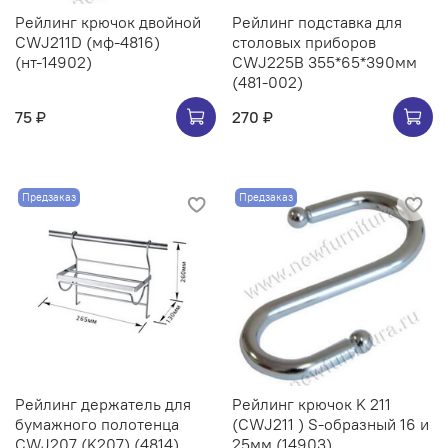
Рейлинг крючок двойной
Рейлинг подставка для
CWJ211D (мф-4816)
столовых приборов
(нт-14902)
CWJ225B 355*65*390мм
(481-002)
75 ₽
270 ₽
Предзаказ
Предзаказ
Рейлинг держатель для
Рейлинг крючок K 211
бумажного полотенца
(CWJ211 ) S-образный 16 и
CWJ207 (K207) (4814)
25мм (14903)