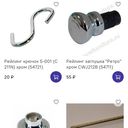
Рейлинг крючок S-001 (C
Рейлинг заглушка "Ретро"
211N) хром (54721)
хром CWJ212B (54711)
20 ₽
55 ₽