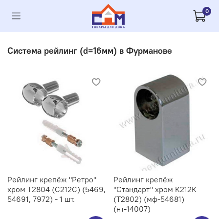
0
Система рейлинг (d=16мм) в Фурманове
Рейлинг крепёж "Ретро"
Рейлинг крепёж
хром Т2804 (С212C) (5469,
"Стандарт" хром К212К
54691, 7972) - 1 шт.
(Т2802) (мф-54681)
(нт-14007)