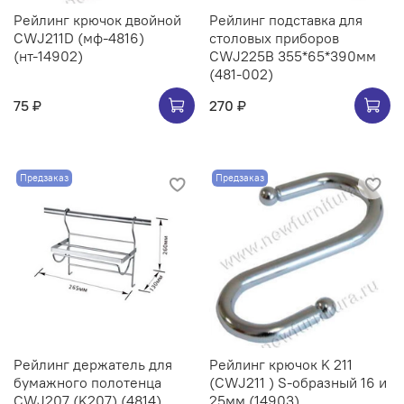
Рейлинг крючок двойной
Рейлинг подставка для
CWJ211D (мф-4816)
столовых приборов
(нт-14902)
CWJ225B 355*65*390мм
(481-002)
75 ₽
270 ₽
Предзаказ
Предзаказ
Рейлинг держатель для
Рейлинг крючок K 211
бумажного полотенца
(CWJ211 ) S-образный 16 и
CWJ207 (K207) (4814)
25мм (14903)