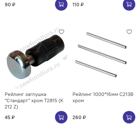
90 ₽
110 ₽
Рейлинг заглушка
Рейлинг 1000*16мм C213B
"Стандарт" хром Т2815 (K
хром
212 Z)
45 ₽
260 ₽