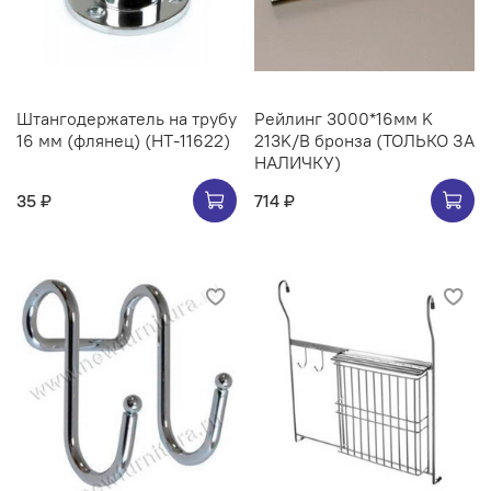
Штангодержатель на трубу
Рейлинг 3000*16мм K
16 мм (флянец) (НТ-11622)
213K/B бронза (ТОЛЬКО ЗА
НАЛИЧКУ)
35 ₽
714 ₽