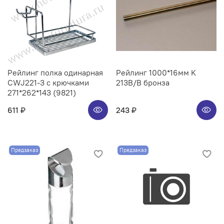
Рейлинг полка одинарная
Рейлинг 1000*16мм K
CWJ221-3 с крючками
213B/B бронза
271*262*143 (9821)
611 ₽
243 ₽
Предзаказ
Предзаказ