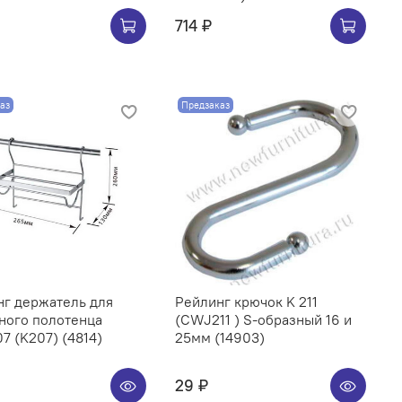
714 ₽
аз
Предзаказ
нг держатель для
Рейлинг крючок K 211
ного полотенца
(CWJ211 ) S-образный 16 и
CWJ207 (K207) (4814)
25мм (14903)
29 ₽