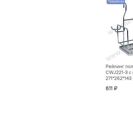
Предзаказ
Рейлинг пол
CWJ221-3 с
271*262*143 
611 ₽