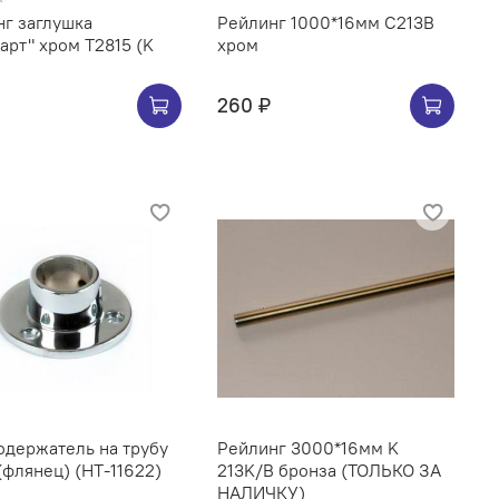
г заглушка
Рейлинг 1000*16мм C213B
арт" хром Т2815 (K
хром
260 ₽
ржатель на трубу
Рейлинг 3000*16мм K
(флянец) (НТ-11622)
213K/B бронза (ТОЛЬКО ЗА
НАЛИЧКУ)