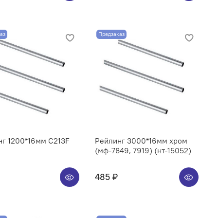
аз
Предзаказ
нг 1200*16мм C213F
Рейлинг 3000*16мм хром
(мф-7849, 7919) (нт-15052)
485 ₽