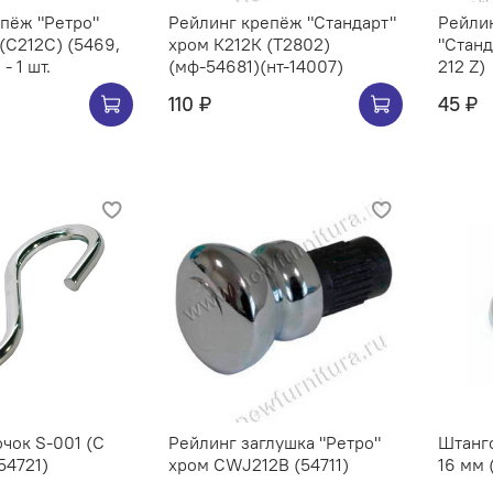
Ретро"
Рейлинг крепёж "Стандарт"
Рейлин
хром К212К (Т2802)
"Станд
- 1 шт.
(мф-54681)(нт-14007)
212 Z)
110 ₽
45 ₽
чок S-001 (C
Рейлинг заглушка "Ретро"
Штангоде
54721)
хром CWJ212B (54711)
16 мм 