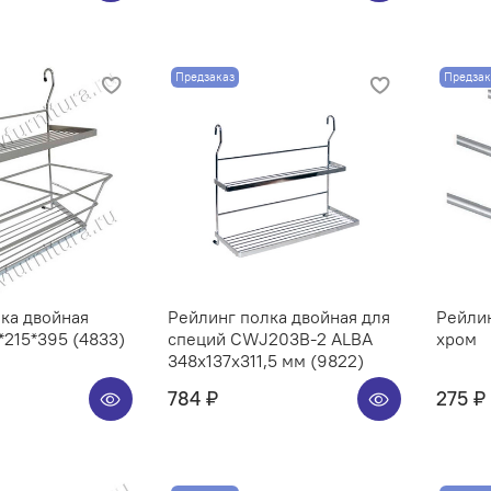
Предзаказ
Предзак
ка двойная
Рейлинг полка двойная для
Рейли
215*395 (4833)
специй CWJ203B-2 ALBA
хром
348x137x311,5 мм (9822)
784 ₽
275 ₽