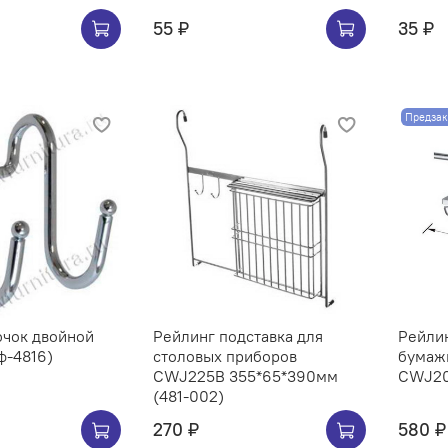
55 ₽
35 ₽
Предзак
ючок двойной
Рейлинг подставка для
Рейли
ф-4816)
столовых приборов
бумаж
CWJ225B 355*65*390мм
(481-002)
270 ₽
580 ₽