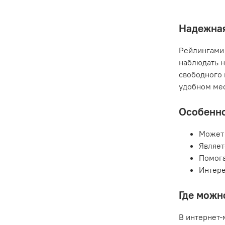
Надежная
Рейлингами 
наблюдать н
свободного 
удобном мес
Особенно
Может 
Являет
Помога
Интере
Где можн
В интернет-