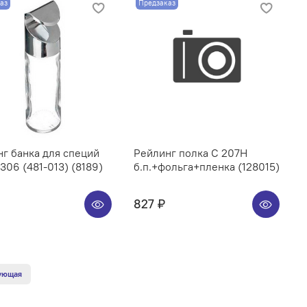
аз
Предзаказ
г банка для специй
Рейлинг полка C 207H
06 (481-013) (8189)
б.п.+фольга+пленка (128015)
827 ₽
ующая