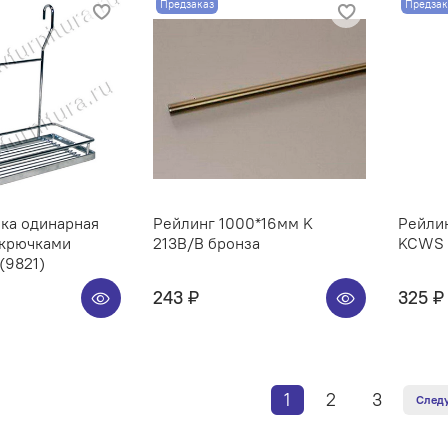
Предзаказ
Предзак
ка одинарная
Рейлинг 1000*16мм K
Рейлин
 крючками
213B/B бронза
KCWS 3
(9821)
243 ₽
325 ₽
1
2
3
След