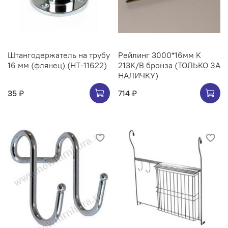
Штангодержатель на трубу
Рейлинг 3000*16мм K
16 мм (флянец) (НТ-11622)
213K/B бронза (ТОЛЬКО ЗА
НАЛИЧКУ)
35 ₽
714 ₽