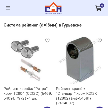
0
Система рейлинг (d=16мм) в Гурьевске
Рейлинг крепёж "Ретро"
Рейлинг крепёж
хром Т2804 (С212C) (5469,
"Стандарт" хром К212К
54691, 7972) - 1 шт.
(Т2802) (мф-54681)
(нт-14007)