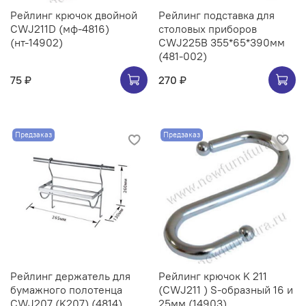
Рейлинг крючок двойной
Рейлинг подставка для
CWJ211D (мф-4816)
столовых приборов
(нт-14902)
CWJ225B 355*65*390мм
(481-002)
75 ₽
270 ₽
Предзаказ
Предзаказ
Рейлинг держатель для
Рейлинг крючок K 211
бумажного полотенца
(CWJ211 ) S-образный 16 и
CWJ207 (K207) (4814)
25мм (14903)