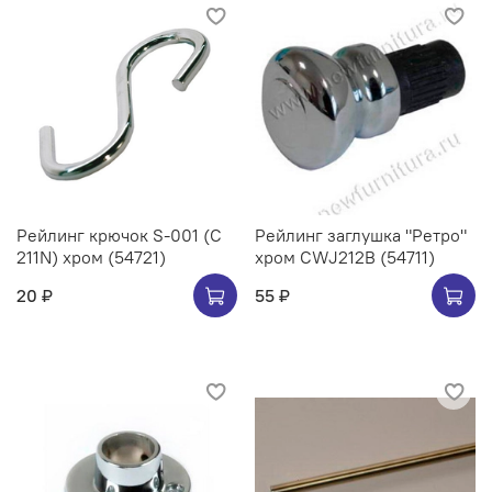
Рейлинг крючок S-001 (C
Рейлинг заглушка "Ретро"
211N) хром (54721)
хром CWJ212B (54711)
20 ₽
55 ₽