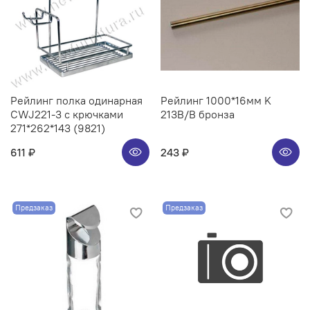
Рейлинг полка одинарная
Рейлинг 1000*16мм K
CWJ221-3 с крючками
213B/B бронза
271*262*143 (9821)
611 ₽
243 ₽
Предзаказ
Предзаказ