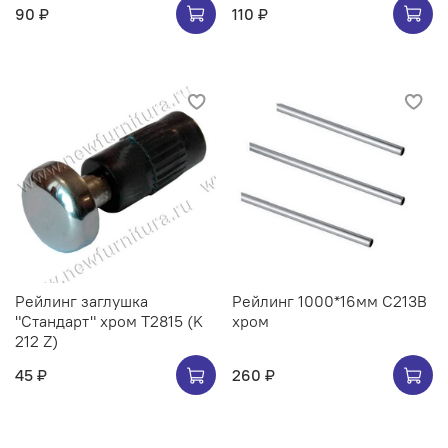
90 ₽
110 ₽
Рейлинг заглушка
Рейлинг 1000*16мм C213B
"Стандарт" хром Т2815 (K
хром
212 Z)
45 ₽
260 ₽