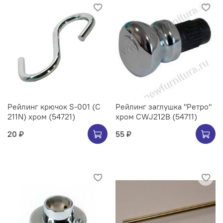
Рейлинг крючок S-001 (C
Рейлинг заглушка "Ретро"
211N) хром (54721)
хром CWJ212B (54711)
20 ₽
55 ₽