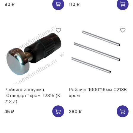
90 ₽
110 ₽
Рейлинг заглушка
Рейлинг 1000*16мм C213B
"Стандарт" хром Т2815 (K
хром
212 Z)
45 ₽
260 ₽