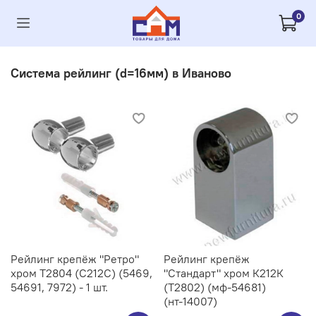
0
Система рейлинг (d=16мм) в Иваново
Рейлинг крепёж "Ретро"
Рейлинг крепёж
хром Т2804 (С212C) (5469,
"Стандарт" хром К212К
54691, 7972) - 1 шт.
(Т2802) (мф-54681)
(нт-14007)