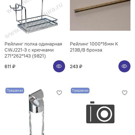
Рейлинг полка одинарная
Рейлинг 1000*16мм K
CWJ221-3 с крючками
213B/B бронза
271*262*143 (9821)
611 ₽
243 ₽
Предзаказ
Предзаказ