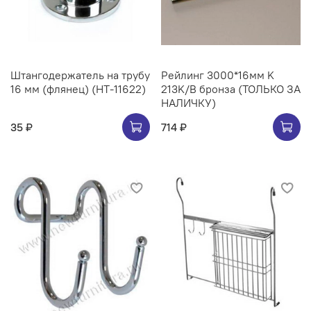
Штангодержатель на трубу
Рейлинг 3000*16мм K
16 мм (флянец) (НТ-11622)
213K/B бронза (ТОЛЬКО ЗА
НАЛИЧКУ)
35 ₽
714 ₽