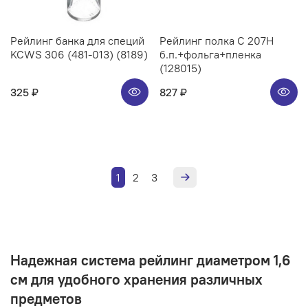
Рейлинг банка для специй
Рейлинг полка C 207H
KCWS 306 (481-013) (8189)
б.п.+фольга+пленка
(128015)
325 ₽
827 ₽
1
2
3
Надежная система рейлинг диаметром 1,6
см для удобного хранения различных
предметов