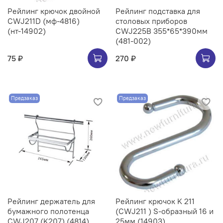
Рейлинг крючок двойной
Рейлинг подставка для
CWJ211D (мф-4816)
столовых приборов
(нт-14902)
CWJ225B 355*65*390мм
(481-002)
75 ₽
270 ₽
Предзаказ
Предзаказ
Рейлинг держатель для
Рейлинг крючок K 211
бумажного полотенца
(CWJ211 ) S-образный 16 и
CWJ207 (K207) (4814)
25мм (14903)