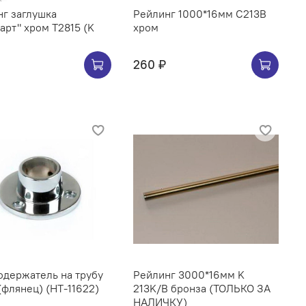
г заглушка
Рейлинг 1000*16мм C213B
арт" хром Т2815 (K
хром
260 ₽
ржатель на трубу
Рейлинг 3000*16мм K
(флянец) (НТ-11622)
213K/B бронза (ТОЛЬКО ЗА
НАЛИЧКУ)