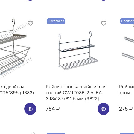
Предзаказ
Предзак
ка двойная
Рейлинг полка двойная для
Рейли
215*395 (4833)
специй CWJ203B-2 ALBA
хром
348x137x311,5 мм (9822)
784 ₽
275 ₽