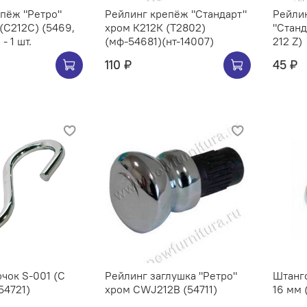
Ретро"
Рейлинг крепёж "Стандарт"
Рейлин
хром К212К (Т2802)
"Станд
- 1 шт.
(мф-54681)(нт-14007)
212 Z)
110 ₽
45 ₽
чок S-001 (C
Рейлинг заглушка "Ретро"
Штангоде
54721)
хром CWJ212B (54711)
16 мм 