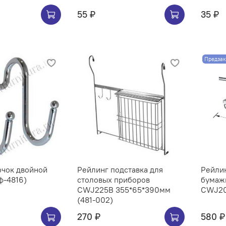
55 ₽
35 ₽
Предзак
ючок двойной
Рейлинг подставка для
Рейли
ф-4816)
столовых приборов
бумаж
CWJ225B 355*65*390мм
(481-002)
270 ₽
580 ₽