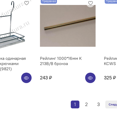
Предзаказ
Предзак
ка одинарная
Рейлинг 1000*16мм K
Рейлин
 крючками
213B/B бронза
KCWS 3
(9821)
243 ₽
325 ₽
1
2
3
След