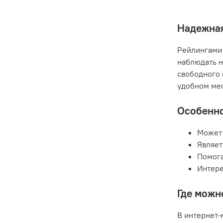
Надежная
Рейлингами 
наблюдать н
свободного 
удобном мес
Особенно
Может 
Являет
Помога
Интере
Где можн
В интернет-