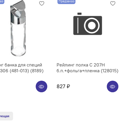
аз
Предзаказ
г банка для специй
Рейлинг полка C 207H
06 (481-013) (8189)
б.п.+фольга+пленка (128015)
827 ₽
ующая