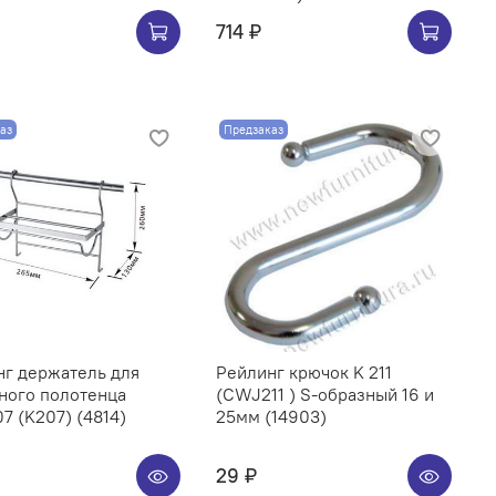
714 ₽
аз
Предзаказ
нг держатель для
Рейлинг крючок K 211
ного полотенца
(CWJ211 ) S-образный 16 и
CWJ207 (K207) (4814)
25мм (14903)
29 ₽