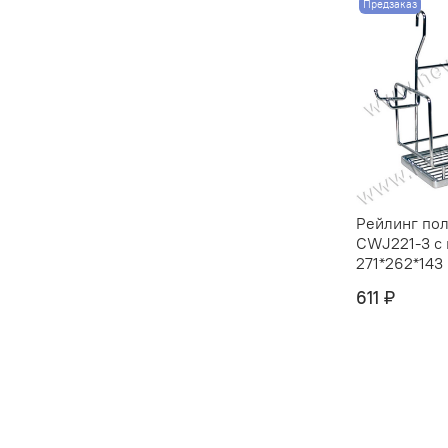
Предзаказ
Рейлинг пол
CWJ221-3 с
271*262*143 
611 ₽