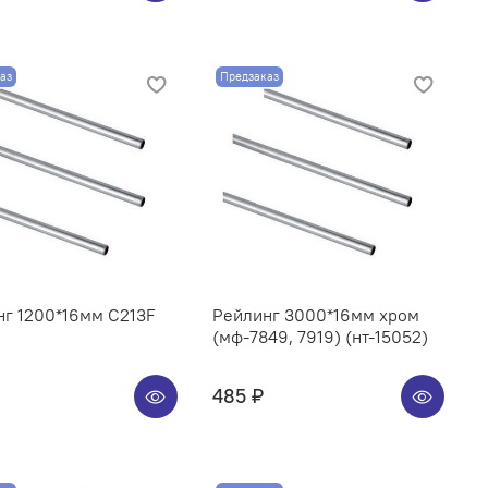
аз
Предзаказ
нг 1200*16мм C213F
Рейлинг 3000*16мм хром
(мф-7849, 7919) (нт-15052)
485 ₽