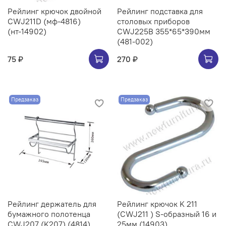
Рейлинг крючок двойной
Рейлинг подставка для
CWJ211D (мф-4816)
столовых приборов
(нт-14902)
CWJ225B 355*65*390мм
(481-002)
75 ₽
270 ₽
Предзаказ
Предзаказ
Рейлинг держатель для
Рейлинг крючок K 211
бумажного полотенца
(CWJ211 ) S-образный 16 и
CWJ207 (K207) (4814)
25мм (14903)