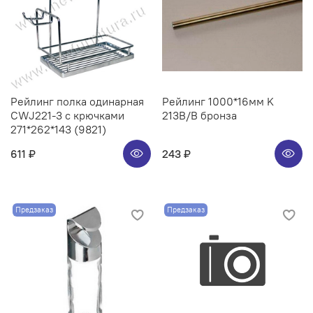
Рейлинг полка одинарная
Рейлинг 1000*16мм K
CWJ221-3 с крючками
213B/B бронза
271*262*143 (9821)
611 ₽
243 ₽
Предзаказ
Предзаказ