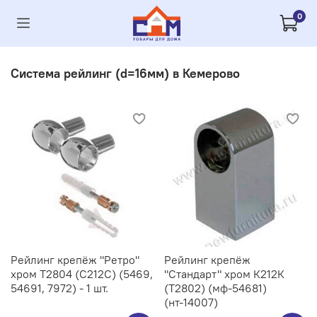
0
Система рейлинг (d=16мм) в Кемерово
Рейлинг крепёж "Ретро"
Рейлинг крепёж
хром Т2804 (С212C) (5469,
"Стандарт" хром К212К
54691, 7972) - 1 шт.
(Т2802) (мф-54681)
(нт-14007)