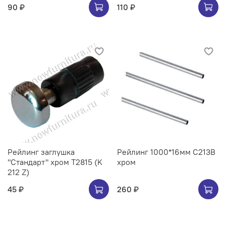
90 ₽
110 ₽
Рейлинг заглушка
Рейлинг 1000*16мм C213B
"Стандарт" хром Т2815 (K
хром
212 Z)
45 ₽
260 ₽