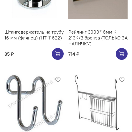
Штангодержатель на трубу
Рейлинг 3000*16мм K
16 мм (флянец) (НТ-11622)
213K/B бронза (ТОЛЬКО ЗА
НАЛИЧКУ)
35 ₽
714 ₽