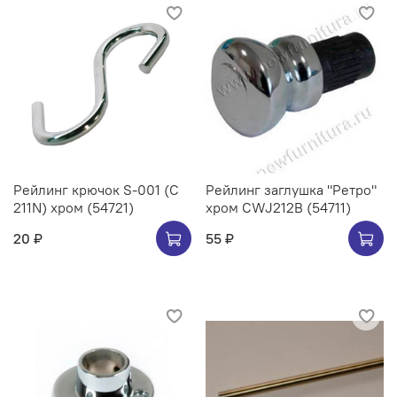
Рейлинг крючок S-001 (C
Рейлинг заглушка "Ретро"
211N) хром (54721)
хром CWJ212B (54711)
20 ₽
55 ₽