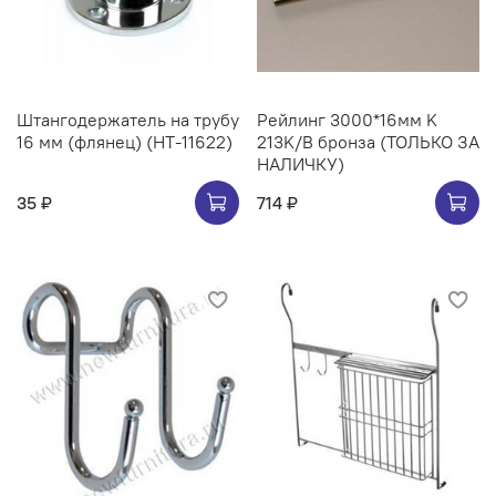
Штангодержатель на трубу
Рейлинг 3000*16мм K
16 мм (флянец) (НТ-11622)
213K/B бронза (ТОЛЬКО ЗА
НАЛИЧКУ)
35 ₽
714 ₽