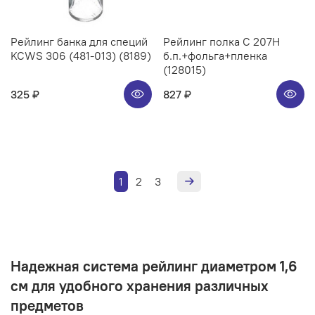
Рейлинг банка для специй
Рейлинг полка C 207H
KCWS 306 (481-013) (8189)
б.п.+фольга+пленка
(128015)
325 ₽
827 ₽
1
2
3
Надежная система рейлинг диаметром 1,6
см для удобного хранения различных
предметов