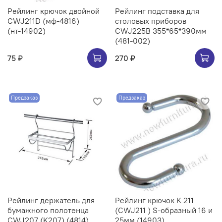
Рейлинг крючок двойной
Рейлинг подставка для
CWJ211D (мф-4816)
столовых приборов
(нт-14902)
CWJ225B 355*65*390мм
(481-002)
75 ₽
270 ₽
Предзаказ
Предзаказ
Рейлинг держатель для
Рейлинг крючок K 211
бумажного полотенца
(CWJ211 ) S-образный 16 и
CWJ207 (K207) (4814)
25мм (14903)