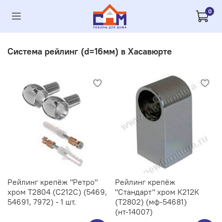
0
Система рейлинг (d=16мм) в Хасавюрте
Рейлинг крепёж "Ретро"
Рейлинг крепёж
хром Т2804 (С212C) (5469,
"Стандарт" хром К212К
54691, 7972) - 1 шт.
(Т2802) (мф-54681)
(нт-14007)