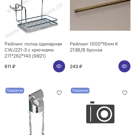
Рейлинг полка одинарная
Рейлинг 1000*16мм K
CWJ221-3 с крючками
213B/B бронза
271*262*143 (9821)
611 ₽
243 ₽
Предзаказ
Предзаказ