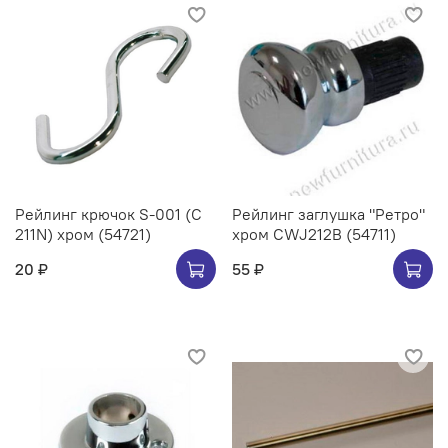
Рейлинг крючок S-001 (C
Рейлинг заглушка "Ретро"
211N) хром (54721)
хром CWJ212B (54711)
20 ₽
55 ₽