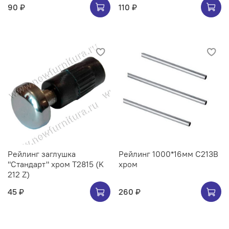
90 ₽
110 ₽
Рейлинг заглушка
Рейлинг 1000*16мм C213B
"Стандарт" хром Т2815 (K
хром
212 Z)
45 ₽
260 ₽