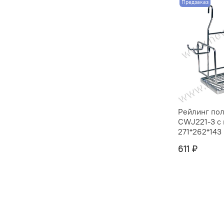
Предзаказ
Рейлинг пол
CWJ221-3 с
271*262*143 
611 ₽