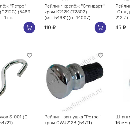
Ретро"
Рейлинг крепёж "Стандарт"
Рейлин
хром К212К (Т2802)
"Станд
- 1 шт.
(мф-54681)(нт-14007)
212 Z)
110 ₽
45 ₽
чок S-001 (C
Рейлинг заглушка "Ретро"
Штангоде
54721)
хром CWJ212B (54711)
16 мм 