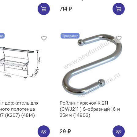
714 ₽
аз
Предзаказ
нг держатель для
Рейлинг крючок K 211
ного полотенца
(CWJ211 ) S-образный 16 и
CWJ207 (K207) (4814)
25мм (14903)
29 ₽