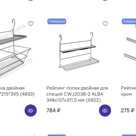
Предзаказ
Предзак
ка двойная
Рейлинг полка двойная для
Рейли
215*395 (4833)
специй CWJ203B-2 ALBA
хром
348x137x311,5 мм (9822)
784 ₽
275 ₽