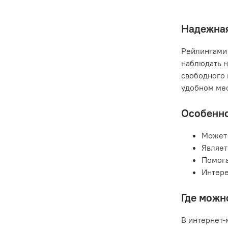
Надежная
Рейлингами 
наблюдать н
свободного 
удобном мес
Особенно
Может 
Являет
Помога
Интере
Где можн
В интернет-