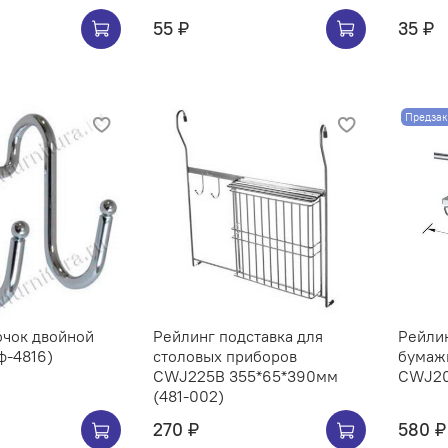
55 ₽
35 ₽
Предзак
ючок двойной
Рейлинг подставка для
Рейли
ф-4816)
столовых приборов
бумаж
CWJ225B 355*65*390мм
(481-002)
270 ₽
580 ₽