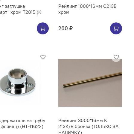
г заглушка
Рейлинг 1000*16мм C213B
арт" хром Т2815 (K
хром
260 ₽
ржатель на трубу
Рейлинг 3000*16мм K
(флянец) (НТ-11622)
213K/B бронза (ТОЛЬКО ЗА
НАЛИЧКУ)