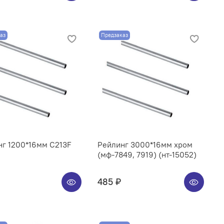
аз
Предзаказ
нг 1200*16мм C213F
Рейлинг 3000*16мм хром
(мф-7849, 7919) (нт-15052)
485 ₽