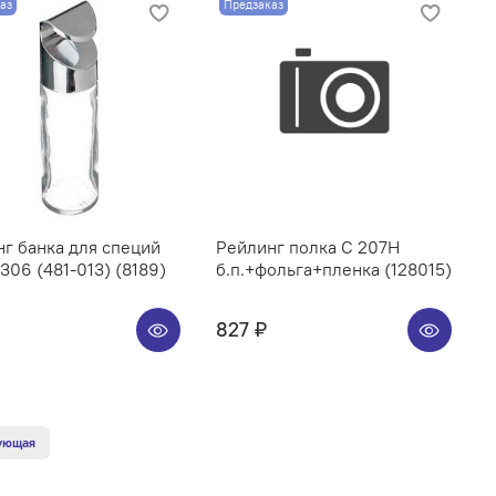
аз
Предзаказ
г банка для специй
Рейлинг полка C 207H
06 (481-013) (8189)
б.п.+фольга+пленка (128015)
827 ₽
ующая