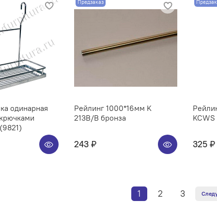
Предзаказ
Предзак
ка одинарная
Рейлинг 1000*16мм K
Рейлин
 крючками
213B/B бронза
KCWS 3
(9821)
243 ₽
325 ₽
1
2
3
След