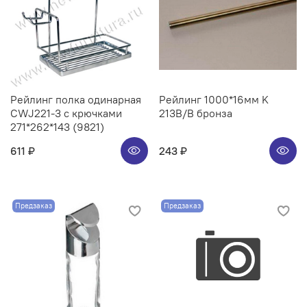
Рейлинг полка одинарная
Рейлинг 1000*16мм K
CWJ221-3 с крючками
213B/B бронза
271*262*143 (9821)
611 ₽
243 ₽
Предзаказ
Предзаказ