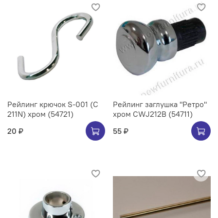
Рейлинг крючок S-001 (C
Рейлинг заглушка "Ретро"
211N) хром (54721)
хром CWJ212B (54711)
20 ₽
55 ₽