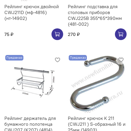
Рейлинг крючок двойной
Рейлинг подставка для
CWJ211D (мф-4816)
столовых приборов
(нт-14902)
CWJ225B 355*65*390мм
(481-002)
75 ₽
270 ₽
Предзаказ
Предзаказ
Рейлинг держатель для
Рейлинг крючок K 211
бумажного полотенца
(CWJ211 ) S-образный 16 и
CWJ207 (K207) (4814)
25мм (14903)