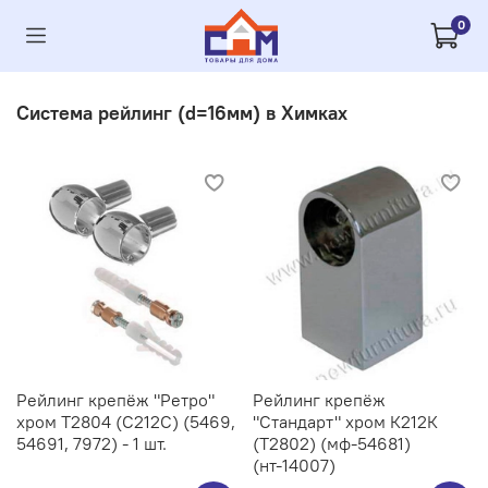
0
Система рейлинг (d=16мм) в Химках
Рейлинг крепёж "Ретро"
Рейлинг крепёж
хром Т2804 (С212C) (5469,
"Стандарт" хром К212К
54691, 7972) - 1 шт.
(Т2802) (мф-54681)
(нт-14007)