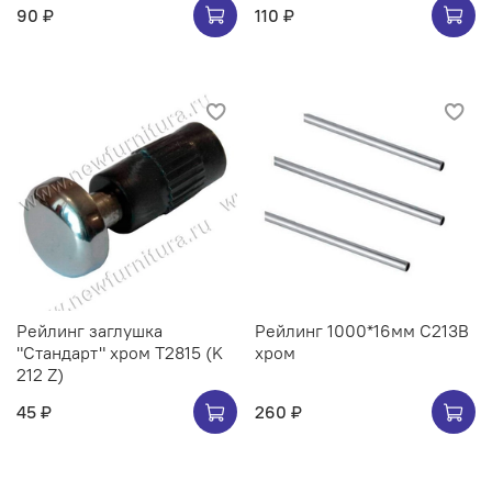
90 ₽
110 ₽
Рейлинг заглушка
Рейлинг 1000*16мм C213B
"Стандарт" хром Т2815 (K
хром
212 Z)
45 ₽
260 ₽