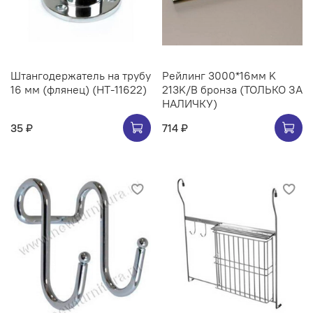
Штангодержатель на трубу
Рейлинг 3000*16мм K
16 мм (флянец) (НТ-11622)
213K/B бронза (ТОЛЬКО ЗА
НАЛИЧКУ)
35 ₽
714 ₽