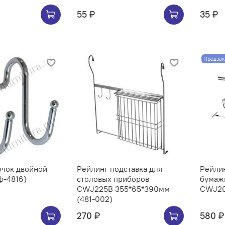
55 ₽
35 ₽
Предзак
ючок двойной
Рейлинг подставка для
Рейли
ф-4816)
столовых приборов
бумаж
CWJ225B 355*65*390мм
(481-002)
270 ₽
580 ₽