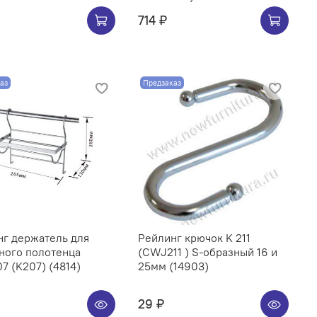
714 ₽
аз
Предзаказ
нг держатель для
Рейлинг крючок K 211
ного полотенца
(CWJ211 ) S-образный 16 и
CWJ207 (K207) (4814)
25мм (14903)
29 ₽