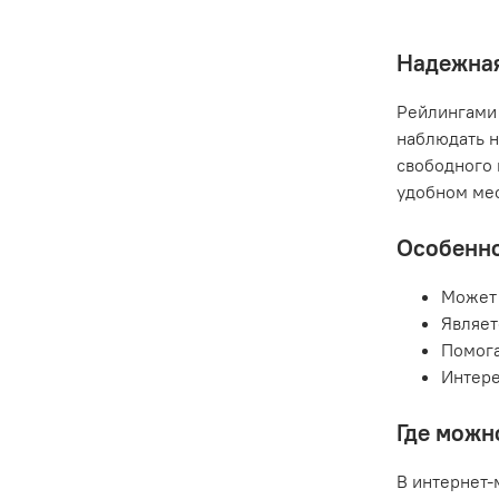
Надежная
Рейлингами 
наблюдать н
свободного 
удобном мес
Особенно
Может 
Являет
Помога
Интере
Где можн
В интернет-