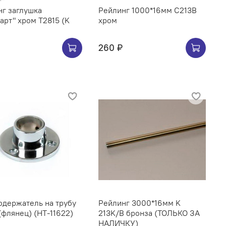
г заглушка
Рейлинг 1000*16мм C213B
арт" хром Т2815 (K
хром
260 ₽
ржатель на трубу
Рейлинг 3000*16мм K
(флянец) (НТ-11622)
213K/B бронза (ТОЛЬКО ЗА
НАЛИЧКУ)