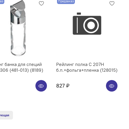
аз
Предзаказ
г банка для специй
Рейлинг полка C 207H
06 (481-013) (8189)
б.п.+фольга+пленка (128015)
827 ₽
ующая