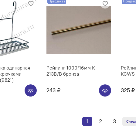
Предзаказ
Предзак
ка одинарная
Рейлинг 1000*16мм K
Рейлин
 крючками
213B/B бронза
KCWS 3
(9821)
243 ₽
325 ₽
1
2
3
След