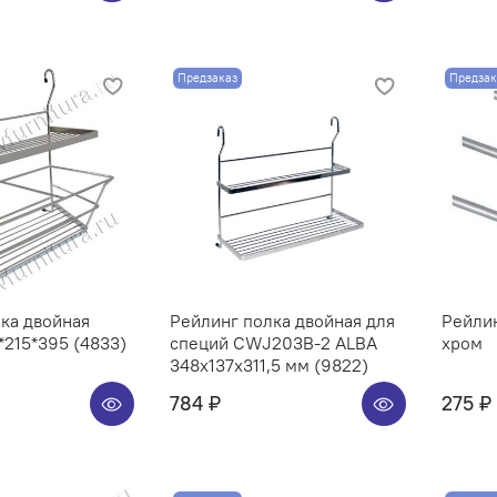
Предзаказ
Предзак
ка двойная
Рейлинг полка двойная для
Рейли
215*395 (4833)
специй CWJ203B-2 ALBA
хром
348x137x311,5 мм (9822)
784 ₽
275 ₽