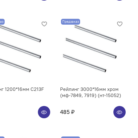
аз
Предзаказ
нг 1200*16мм C213F
Рейлинг 3000*16мм хром
(мф-7849, 7919) (нт-15052)
485 ₽