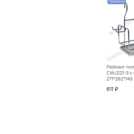
Предзаказ
Рейлинг пол
CWJ221-3 с
271*262*143 
611 ₽