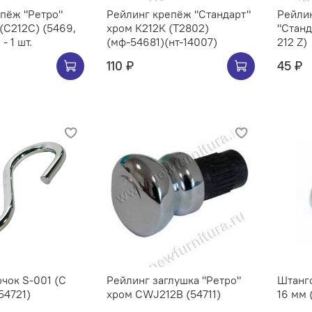
Ретро"
Рейлинг крепёж "Стандарт"
Рейлин
хром К212К (Т2802)
"Станд
- 1 шт.
(мф-54681)(нт-14007)
212 Z)
110 ₽
45 ₽
чок S-001 (C
Рейлинг заглушка "Ретро"
Штангоде
54721)
хром CWJ212B (54711)
16 мм 