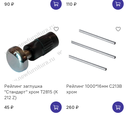
90 ₽
110 ₽
Рейлинг заглушка
Рейлинг 1000*16мм C213B
"Стандарт" хром Т2815 (K
хром
212 Z)
45 ₽
260 ₽