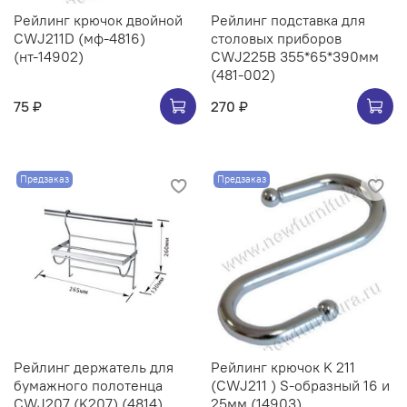
Рейлинг крючок двойной
Рейлинг подставка для
CWJ211D (мф-4816)
столовых приборов
(нт-14902)
CWJ225B 355*65*390мм
(481-002)
75 ₽
270 ₽
Предзаказ
Предзаказ
Рейлинг держатель для
Рейлинг крючок K 211
бумажного полотенца
(CWJ211 ) S-образный 16 и
CWJ207 (K207) (4814)
25мм (14903)