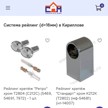
0
Система рейлинг (d=16мм) в Кириллове
Рейлинг крепёж "Ретро"
Рейлинг крепёж
хром Т2804 (С212C) (5469,
"Стандарт" хром К212К
54691, 7972) - 1 шт.
(Т2802) (мф-54681)
(нт-14007)