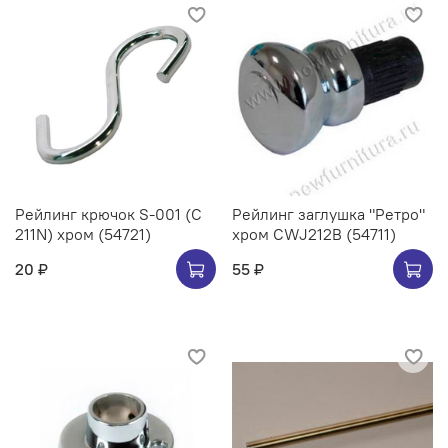
Рейлинг крючок S-001 (C
Рейлинг заглушка "Ретро"
211N) хром (54721)
хром CWJ212B (54711)
20 ₽
55 ₽