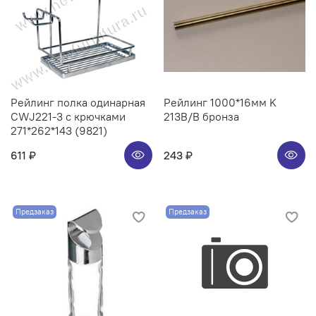
Рейлинг полка одинарная
Рейлинг 1000*16мм K
CWJ221-3 с крючками
213B/B бронза
271*262*143 (9821)
611 ₽
243 ₽
Предзаказ
Предзаказ