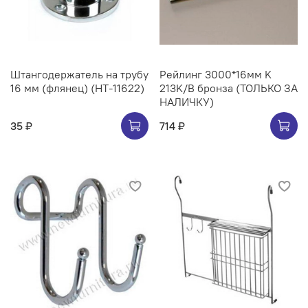
Штангодержатель на трубу
Рейлинг 3000*16мм K
16 мм (флянец) (НТ-11622)
213K/B бронза (ТОЛЬКО ЗА
НАЛИЧКУ)
35 ₽
714 ₽