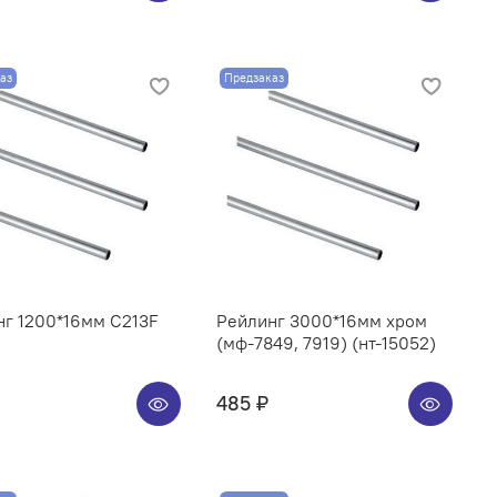
аз
Предзаказ
нг 1200*16мм C213F
Рейлинг 3000*16мм хром
(мф-7849, 7919) (нт-15052)
485 ₽