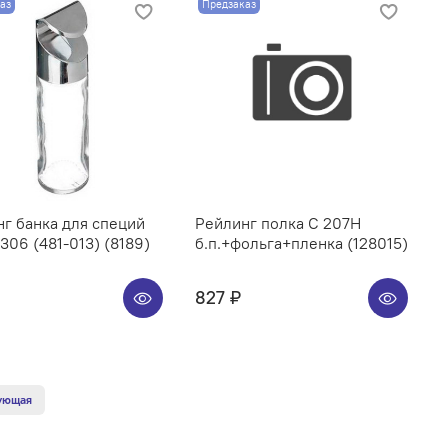
аз
Предзаказ
г банка для специй
Рейлинг полка C 207H
06 (481-013) (8189)
б.п.+фольга+пленка (128015)
827 ₽
ующая