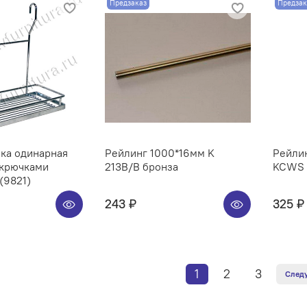
Предзаказ
Предзак
ка одинарная
Рейлинг 1000*16мм K
Рейлин
 крючками
213B/B бронза
KCWS 3
(9821)
243 ₽
325 ₽
1
2
3
След