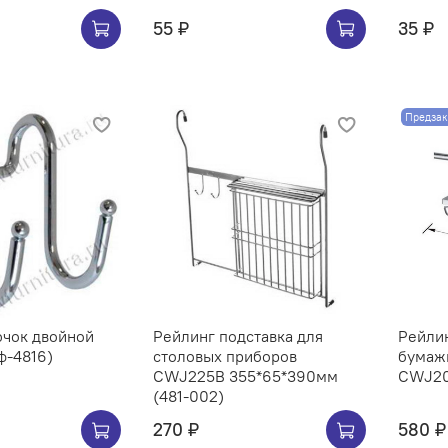
55 ₽
35 ₽
Предзак
ючок двойной
Рейлинг подставка для
Рейли
ф-4816)
столовых приборов
бумаж
CWJ225B 355*65*390мм
(481-002)
270 ₽
580 ₽