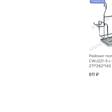
Предзаказ
Рейлинг пол
CWJ221-3 с
271*262*143 
611 ₽