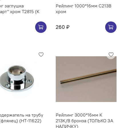
г заглушка
Рейлинг 1000*16мм C213B
арт" хром Т2815 (K
хром
260 ₽
ржатель на трубу
Рейлинг 3000*16мм K
(флянец) (НТ-11622)
213K/B бронза (ТОЛЬКО ЗА
НАЛИЧКУ)