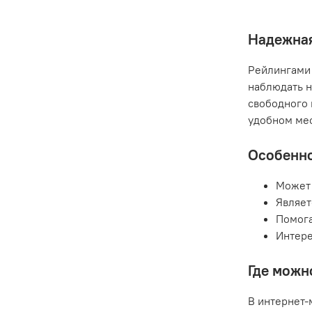
Надежная
Рейлингами 
наблюдать н
свободного 
удобном мес
Особенно
Может 
Являет
Помога
Интере
Где можн
В интернет-