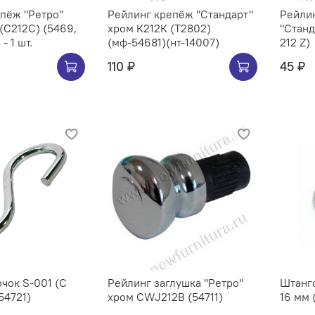
Ретро"
Рейлинг крепёж "Стандарт"
Рейлин
хром К212К (Т2802)
"Станд
- 1 шт.
(мф-54681)(нт-14007)
212 Z)
110 ₽
45 ₽
чок S-001 (C
Рейлинг заглушка "Ретро"
Штангоде
54721)
хром CWJ212B (54711)
16 мм 