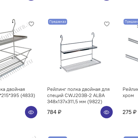
Предзаказ
Предзак
ка двойная
Рейлинг полка двойная для
Рейли
215*395 (4833)
специй CWJ203B-2 ALBA
хром
348x137x311,5 мм (9822)
784 ₽
275 ₽