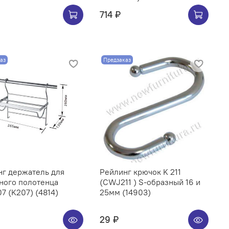
714 ₽
аз
Предзаказ
нг держатель для
Рейлинг крючок K 211
ного полотенца
(CWJ211 ) S-образный 16 и
CWJ207 (K207) (4814)
25мм (14903)
29 ₽