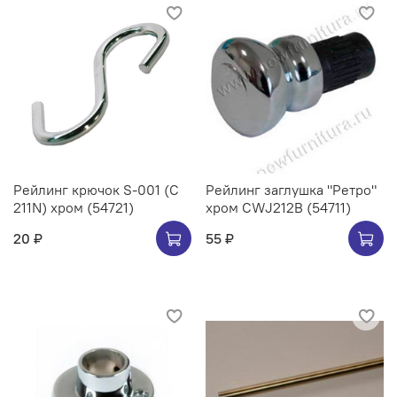
Рейлинг крючок S-001 (C
Рейлинг заглушка "Ретро"
211N) хром (54721)
хром CWJ212B (54711)
20 ₽
55 ₽