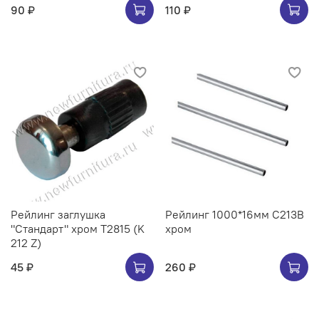
90 ₽
110 ₽
Рейлинг заглушка
Рейлинг 1000*16мм C213B
"Стандарт" хром Т2815 (K
хром
212 Z)
45 ₽
260 ₽