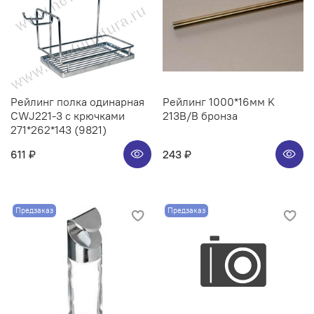
Рейлинг полка одинарная
Рейлинг 1000*16мм K
CWJ221-3 с крючками
213B/B бронза
271*262*143 (9821)
611 ₽
243 ₽
Предзаказ
Предзаказ