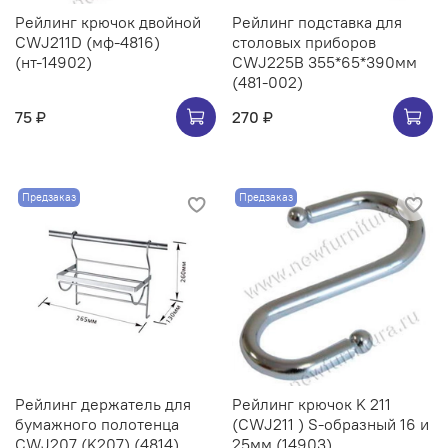
Рейлинг крючок двойной
Рейлинг подставка для
CWJ211D (мф-4816)
столовых приборов
(нт-14902)
CWJ225B 355*65*390мм
(481-002)
75 ₽
270 ₽
Предзаказ
Предзаказ
Рейлинг держатель для
Рейлинг крючок K 211
бумажного полотенца
(CWJ211 ) S-образный 16 и
CWJ207 (K207) (4814)
25мм (14903)