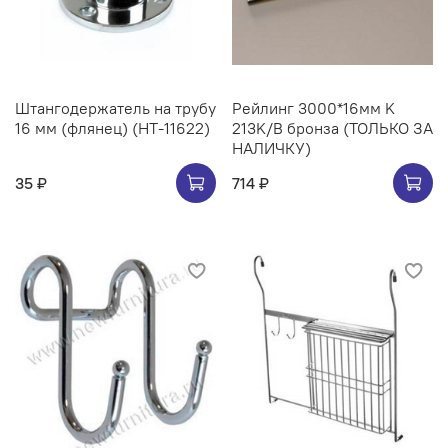
Штангодержатель на трубу
Рейлинг 3000*16мм K
16 мм (флянец) (НТ-11622)
213K/B бронза (ТОЛЬКО ЗА
НАЛИЧКУ)
35 ₽
714 ₽