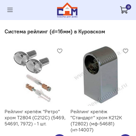
0
Система рейлинг (d=16мм) в Куровском
Рейлинг крепёж "Ретро"
Рейлинг крепёж
хром Т2804 (С212C) (5469,
"Стандарт" хром К212К
54691, 7972) - 1 шт.
(Т2802) (мф-54681)
(нт-14007)