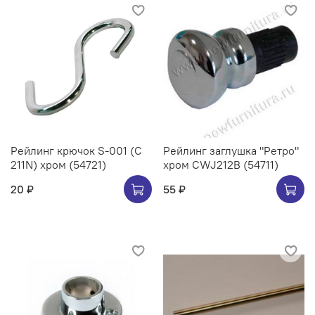
Рейлинг крючок S-001 (C
Рейлинг заглушка "Ретро"
211N) хром (54721)
хром CWJ212B (54711)
20 ₽
55 ₽