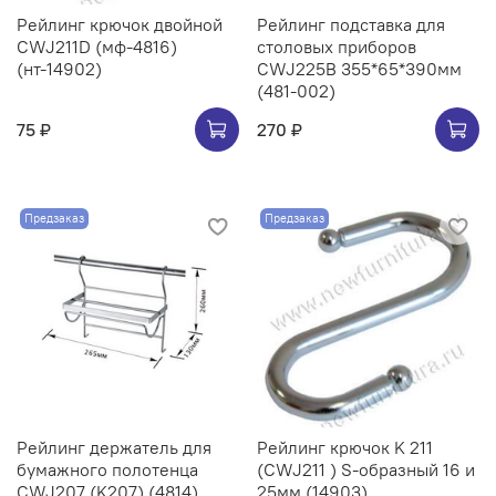
Рейлинг крючок двойной
Рейлинг подставка для
CWJ211D (мф-4816)
столовых приборов
(нт-14902)
CWJ225B 355*65*390мм
(481-002)
75 ₽
270 ₽
Предзаказ
Предзаказ
Рейлинг держатель для
Рейлинг крючок K 211
бумажного полотенца
(CWJ211 ) S-образный 16 и
CWJ207 (K207) (4814)
25мм (14903)