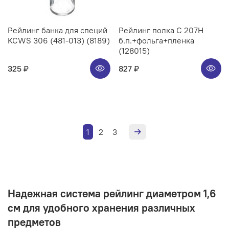
Рейлинг банка для специй
Рейлинг полка C 207H
KCWS 306 (481-013) (8189)
б.п.+фольга+пленка
(128015)
325 ₽
827 ₽
1
2
3
Надежная система рейлинг диаметром 1,6
см для удобного хранения различных
предметов