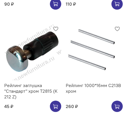
90 ₽
110 ₽
Рейлинг заглушка
Рейлинг 1000*16мм C213B
"Стандарт" хром Т2815 (K
хром
212 Z)
45 ₽
260 ₽