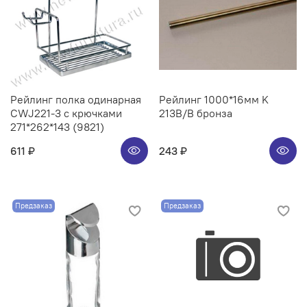
Рейлинг полка одинарная
Рейлинг 1000*16мм K
CWJ221-3 с крючками
213B/B бронза
271*262*143 (9821)
611 ₽
243 ₽
Предзаказ
Предзаказ