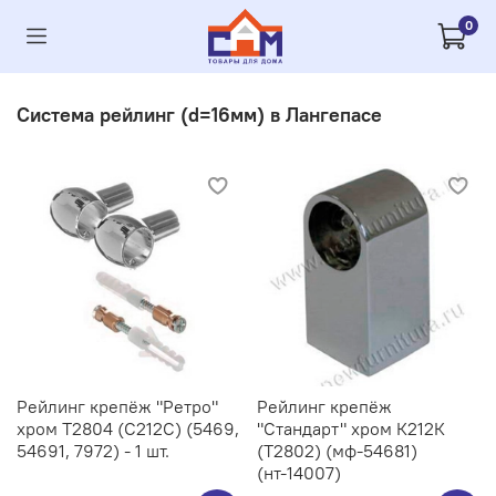
0
Система рейлинг (d=16мм) в Лангепасе
Рейлинг крепёж "Ретро"
Рейлинг крепёж
хром Т2804 (С212C) (5469,
"Стандарт" хром К212К
54691, 7972) - 1 шт.
(Т2802) (мф-54681)
(нт-14007)