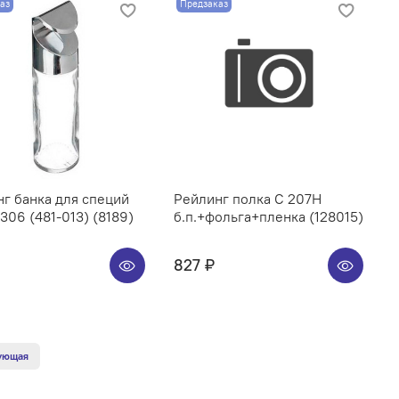
аз
Предзаказ
г банка для специй
Рейлинг полка C 207H
06 (481-013) (8189)
б.п.+фольга+пленка (128015)
827 ₽
ующая