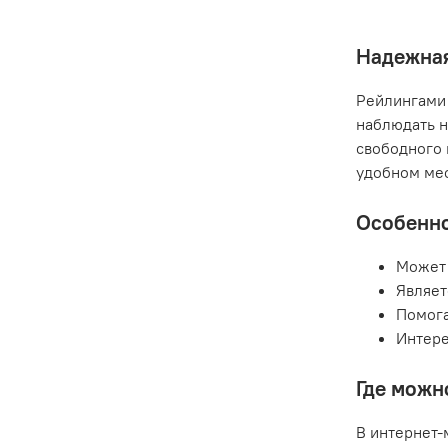
Надежная
Рейлингами 
наблюдать н
свободного 
удобном мес
Особенно
Может 
Являет
Помога
Интере
Где можн
В интернет-