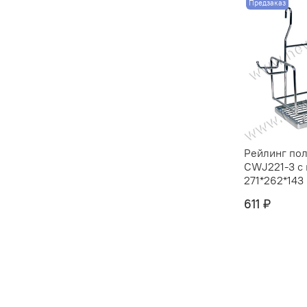
Предзаказ
Рейлинг пол
CWJ221-3 с
271*262*143 
611 ₽