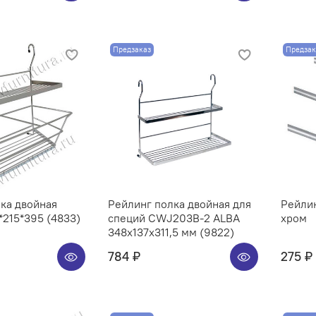
Предзаказ
Предзак
ка двойная
Рейлинг полка двойная для
Рейли
215*395 (4833)
специй CWJ203B-2 ALBA
хром
348x137x311,5 мм (9822)
784 ₽
275 ₽