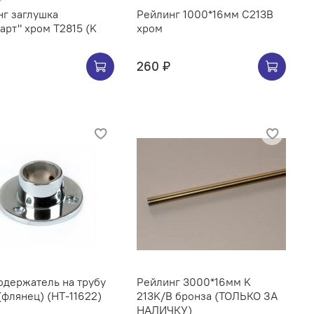
г заглушка
Рейлинг 1000*16мм C213B
арт" хром Т2815 (K
хром
260 ₽
ржатель на трубу
Рейлинг 3000*16мм K
(флянец) (НТ-11622)
213K/B бронза (ТОЛЬКО ЗА
НАЛИЧКУ)