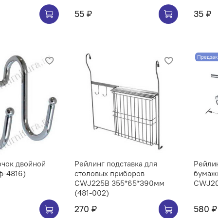
55 ₽
35 ₽
Предзак
ючок двойной
Рейлинг подставка для
Рейли
ф-4816)
столовых приборов
бумаж
CWJ225B 355*65*390мм
(481-002)
270 ₽
580 ₽