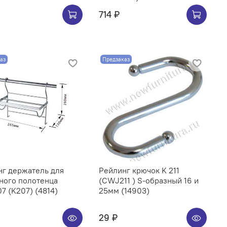
714 ₽
аз
Предзаказ
нг держатель для
Рейлинг крючок K 211
ного полотенца
(CWJ211 ) S-образный 16 и
CWJ207 (K207) (4814)
25мм (14903)
29 ₽