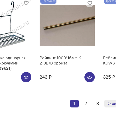
Предзаказ
Предзак
ка одинарная
Рейлинг 1000*16мм K
Рейлин
 крючками
213B/B бронза
KCWS 3
(9821)
243 ₽
325 ₽
1
2
3
След