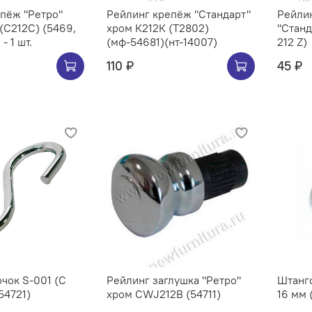
Ретро"
Рейлинг крепёж "Стандарт"
Рейлин
хром К212К (Т2802)
"Станд
- 1 шт.
(мф-54681)(нт-14007)
212 Z)
110 ₽
45 ₽
чок S-001 (C
Рейлинг заглушка "Ретро"
Штангоде
54721)
хром CWJ212B (54711)
16 мм 