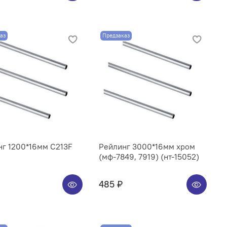
аз
Предзаказ
нг 1200*16мм C213F
Рейлинг 3000*16мм хром
(мф-7849, 7919) (нт-15052)
485 ₽