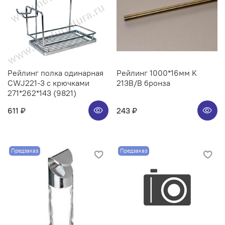
Рейлинг полка одинарная
Рейлинг 1000*16мм K
CWJ221-3 с крючками
213B/B бронза
271*262*143 (9821)
611 ₽
243 ₽
Предзаказ
Предзаказ