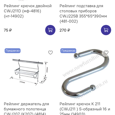
Рейлинг крючок двойной
Рейлинг подставка для
CWJ211D (мф-4816)
столовых приборов
(нт-14902)
CWJ225B 355*65*390мм
(481-002)
75 ₽
270 ₽
Предзаказ
Предзаказ
Рейлинг держатель для
Рейлинг крючок K 211
бумажного полотенца
(CWJ211 ) S-образный 16 и
CWJ207 (K207) (4814)
25мм (14903)