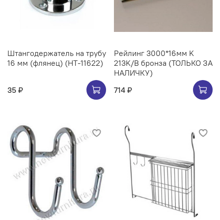
Штангодержатель на трубу
Рейлинг 3000*16мм K
16 мм (флянец) (НТ-11622)
213K/B бронза (ТОЛЬКО ЗА
НАЛИЧКУ)
35 ₽
714 ₽