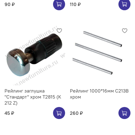
90 ₽
110 ₽
Рейлинг заглушка
Рейлинг 1000*16мм C213B
"Стандарт" хром Т2815 (K
хром
212 Z)
45 ₽
260 ₽