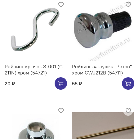
Рейлинг крючок S-001 (C
Рейлинг заглушка "Ретро"
211N) хром (54721)
хром CWJ212B (54711)
20 ₽
55 ₽