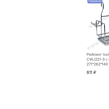
Предзаказ
Рейлинг пол
CWJ221-3 с
271*262*143 
611 ₽