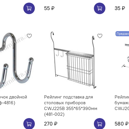
55 ₽
35 ₽
Предзак
ючок двойной
Рейлинг подставка для
Рейли
ф-4816)
столовых приборов
бумаж
CWJ225B 355*65*390мм
(481-002)
270 ₽
580 ₽