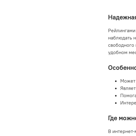
Надежная
Рейлингами 
наблюдать н
свободного 
удобном мес
Особенно
Может 
Являет
Помога
Интере
Где можн
В интернет-