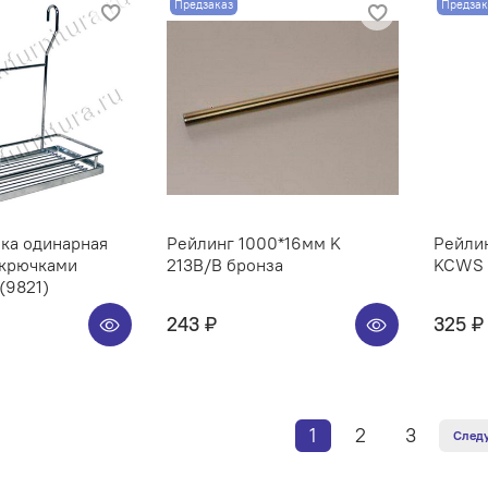
Предзаказ
Предзак
ка одинарная
Рейлинг 1000*16мм K
Рейлин
 крючками
213B/B бронза
KCWS 3
(9821)
243 ₽
325 ₽
1
2
3
След