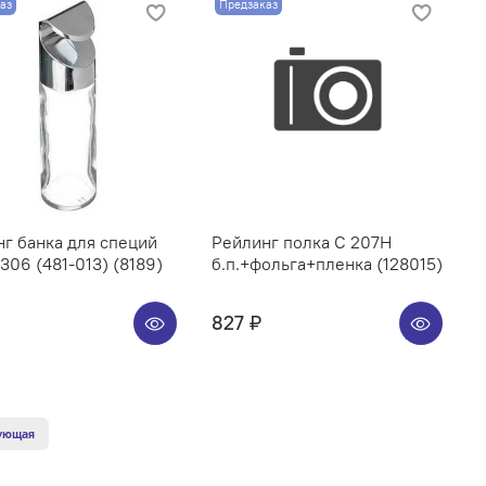
аз
Предзаказ
г банка для специй
Рейлинг полка C 207H
06 (481-013) (8189)
б.п.+фольга+пленка (128015)
827 ₽
ующая