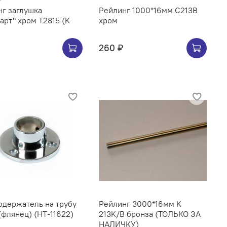
г заглушка
Рейлинг 1000*16мм C213B
арт" хром Т2815 (K
хром
260 ₽
ржатель на трубу
Рейлинг 3000*16мм K
(флянец) (НТ-11622)
213K/B бронза (ТОЛЬКО ЗА
НАЛИЧКУ)