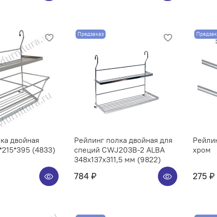
Предзаказ
Предзак
ка двойная
Рейлинг полка двойная для
Рейли
215*395 (4833)
специй CWJ203B-2 ALBA
хром
348x137x311,5 мм (9822)
784 ₽
275 ₽