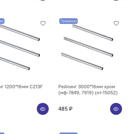
аз
Предзаказ
нг 1200*16мм C213F
Рейлинг 3000*16мм хром
(мф-7849, 7919) (нт-15052)
485 ₽