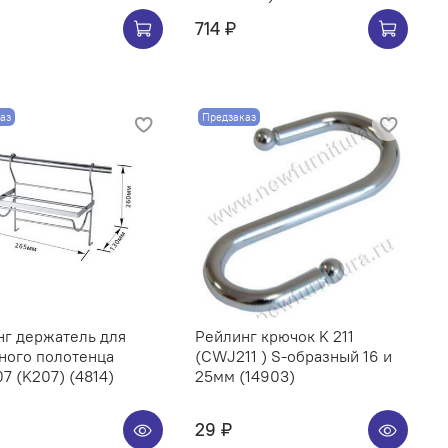
714 ₽
аз
Предзаказ
нг держатель для
Рейлинг крючок K 211
ного полотенца
(CWJ211 ) S-образный 16 и
CWJ207 (K207) (4814)
25мм (14903)
29 ₽