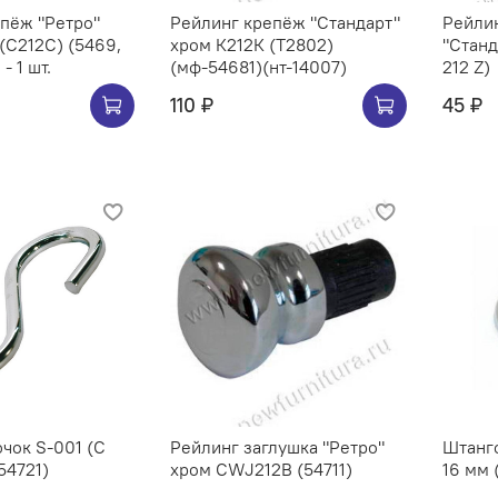
Ретро"
Рейлинг крепёж "Стандарт"
Рейлин
хром К212К (Т2802)
"Станд
- 1 шт.
(мф-54681)(нт-14007)
212 Z)
110 ₽
45 ₽
чок S-001 (C
Рейлинг заглушка "Ретро"
Штангоде
54721)
хром CWJ212B (54711)
16 мм 