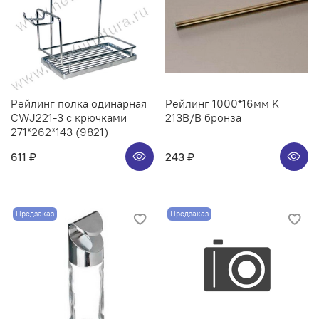
Рейлинг полка одинарная
Рейлинг 1000*16мм K
CWJ221-3 с крючками
213B/B бронза
271*262*143 (9821)
611 ₽
243 ₽
Предзаказ
Предзаказ