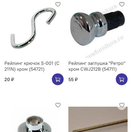
Рейлинг крючок S-001 (C
Рейлинг заглушка "Ретро"
211N) хром (54721)
хром CWJ212B (54711)
20 ₽
55 ₽