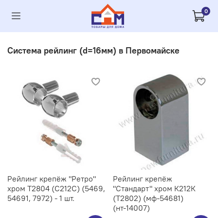
0
Система рейлинг (d=16мм) в Первомайске
Рейлинг крепёж "Ретро"
Рейлинг крепёж
хром Т2804 (С212C) (5469,
"Стандарт" хром К212К
54691, 7972) - 1 шт.
(Т2802) (мф-54681)
(нт-14007)