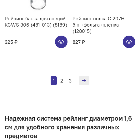
Рейлинг банка для специй
Рейлинг полка C 207H
KCWS 306 (481-013) (8189)
б.п.+фольга+пленка
(128015)
325 ₽
827 ₽
1
2
3
Надежная система рейлинг диаметром 1,6
см для удобного хранения различных
предметов