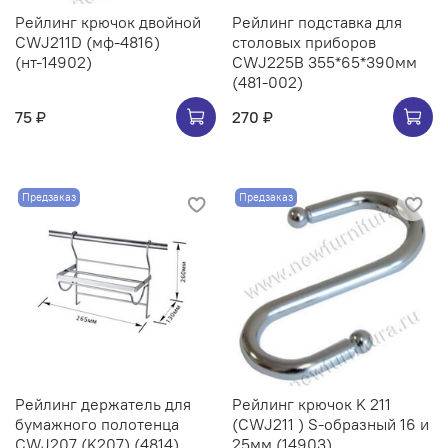
Рейлинг крючок двойной
Рейлинг подставка для
CWJ211D (мф-4816)
столовых приборов
(нт-14902)
CWJ225B 355*65*390мм
(481-002)
75 ₽
270 ₽
Предзаказ
Предзаказ
Рейлинг держатель для
Рейлинг крючок K 211
бумажного полотенца
(CWJ211 ) S-образный 16 и
CWJ207 (K207) (4814)
25мм (14903)