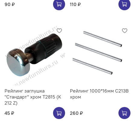
90 ₽
110 ₽
Рейлинг заглушка
Рейлинг 1000*16мм C213B
"Стандарт" хром Т2815 (K
хром
212 Z)
45 ₽
260 ₽