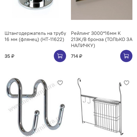
Штангодержатель на трубу
Рейлинг 3000*16мм K
16 мм (флянец) (НТ-11622)
213K/B бронза (ТОЛЬКО ЗА
НАЛИЧКУ)
35 ₽
714 ₽